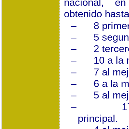
nacional, 
obtenido hast
–
8 prime
–
5 segun
–
2 terce
–
10 a
la 
–
7 al me
–
6 a
la m
–
5 al mej
–
1
principal.