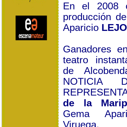
En el 2008 
producción d
Aparicio
LEJO
Ganadores en
teatro instan
de Alcoben
NOTICIA 
REPRESENTAD
de la
Mari
Gema Apari
Viruega.