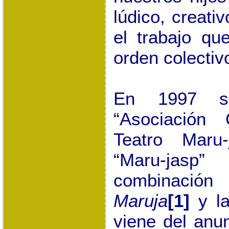
lúdico, creati
el trabajo qu
orden colectiv
En 1997 se
“Asociación 
Teatro Maru
“Maru-jasp
combinació
Maruja
[1]
y la
viene del anu