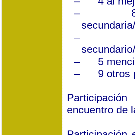
–
4 al mej
–
secundaria/
–
secundario/
–
5 menci
–
9 otros
Participaci
encuentro de 
Participación