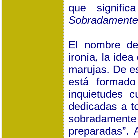
que signifi
Sobradamente
El nombre
de
ironía
,
la idea
marujas.
De es
está formado
inquietudes c
dedicadas a to
sobradamen
preparadas”.