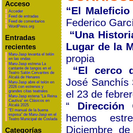
Acceso
“El Maleficio
Acceder
Feed de entradas
Federico Garcí
Feed de comentarios
WordPress.org
“Una Histori
Entradas
Lugar de
la 
recientes
Maru-Jasp levanta el telón
propia
en las ondas
Maru-Jasp estrena La
“El cerco 
cantante de tangos en el
Teatro Salón Cervantes de
Alcalá de Henares
José Sanchís
Maru-Jasp abre el telón en
2026 con estrenos y
el 23 de febre
grandes citas teatrales
Maru-Jasp estena “La Reina
Cautiva” en Clásicos en
“
Dirección 
Alcalá 2025
“El manual de la buena
hemos estr
esposa” de Maru-Jasp en el
Teatro Municipal de Coslada
Diciembre de
Categorías