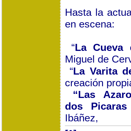
Hasta la actu
en escena:
“
La Cueva
d
Miguel de Cer
“
La Varita
de
creación propi
“Las
Azar
dos Picaras 
Ibáñez,