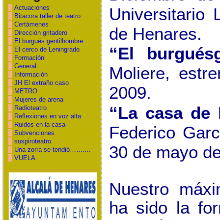
Actuaciones
Universitario
Bitacora taller de teatro
Certámenes
de Henares.
Dirección gritadero
El burgués gentilhombre
“El burgués
El cerco de Leningrado
Formación
General
Moliere, estr
Información
JH El extraño caso
2009.
METRO
Mujeres de arena
“La casa de 
Radioteatro
Reflexiones en voz alta
Ruidos en la casa
Federico Garc
Subvenciones
suspiroteatro
30 de mayo de
Una zorra se tendió……….
VUELA
Nuestro máxi
ha sido la fo