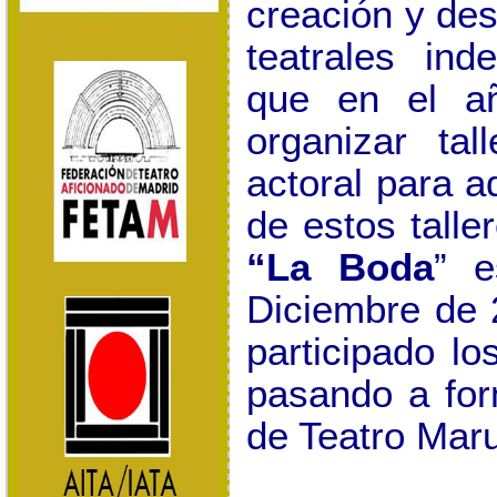
creación y des
teatrales ind
que en el a
organizar
tal
actoral para a
de estos talle
“La Boda
” e
Diciembre de 
participado lo
pasando a for
de Teatro Maru