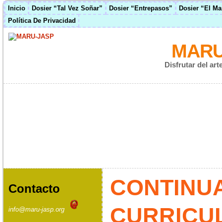
Inicio
Dosier “Tal Vez Soñar”
Dosier “Entrepasos”
Dosier “El M
Política De Privacidad
MARU
Disfrutar del ar
CONTINU
Contacto
CURRICU
info@maru-jasp.org