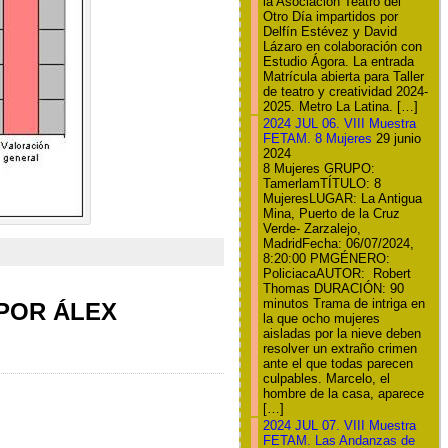
la Asociación Teatro del
Otro Día impartidos por
Delfín Estévez y David
Lázaro en colaboración con
Estudio Ágora. La entrada
Matrícula abierta para Taller
de teatro y creatividad 2024-
2025. Metro La Latina. […]
2024 JUL 06. VIII Muestra
FETAM. 8 Mujeres
29 junio
2024
8 Mujeres GRUPO:
TamerlamTÍTULO: 8
MujeresLUGAR: La Antigua
Mina, Puerto de la Cruz
Verde- Zarzalejo,
MadridFecha: 06/07/2024,
8:20:00 PMGÉNERO:
PoliciacaAUTOR: Robert
Thomas DURACIÓN: 90
minutos Trama de intriga en
 POR ÁLEX
la que ocho mujeres
aisladas por la nieve deben
resolver un extraño crimen
ante el que todas parecen
culpables. Marcelo, el
hombre de la casa, aparece
[…]
2024 JUL 07. VIII Muestra
FETAM. Las Andanzas de