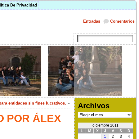
lítica De Privacidad
Entradas
Comentarios
ara entidades sin fines lucrativos.
»
Archivos
Archivos
O POR ÁLEX
diciembre 2011
L
M
X
J
V
S
D
1
2
3
4