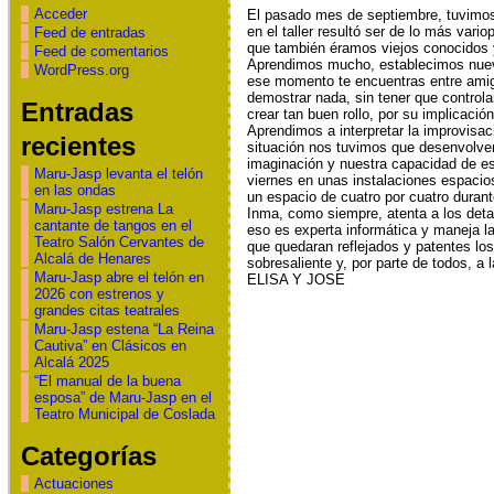
Acceder
El pasado mes de septiembre, tuvimos e
en el taller resultó ser de lo más var
Feed de entradas
que también éramos viejos conocidos y 
Feed de comentarios
Aprendimos mucho, establecimos nueva
WordPress.org
ese momento te encuentras entre amigo
demostrar nada, sin tener que controlar
Entradas
crear tan buen rollo, por su implicació
Aprendimos a interpretar la improvisaci
recientes
situación nos tuvimos que desenvolve
imaginación y nuestra capacidad de e
Maru-Jasp levanta el telón
viernes en unas instalaciones espacio
en las ondas
un espacio de cuatro por cuatro duran
Maru-Jasp estrena La
Inma, como siempre, atenta a los det
cantante de tangos en el
eso es experta informática y maneja 
Teatro Salón Cervantes de
que quedaran reflejados y patentes los
Alcalá de Henares
sobresaliente y, por parte de todos, 
Maru-Jasp abre el telón en
ELISA Y JOSE
2026 con estrenos y
grandes citas teatrales
Maru-Jasp estena “La Reina
Cautiva” en Clásicos en
Alcalá 2025
“El manual de la buena
esposa” de Maru-Jasp en el
Teatro Municipal de Coslada
Categorías
Actuaciones