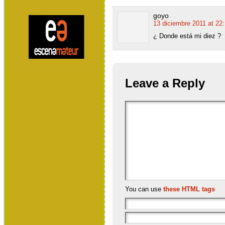
goyo
13 diciembre 2011 at 22
¿ Donde está mi diez ?
Leave a Reply
You can use
these HTML tags