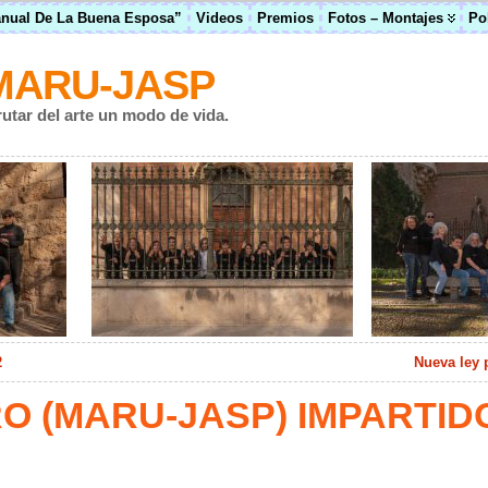
anual De La Buena Esposa”
Videos
Premios
Fotos – Montajes
Po
MARU-JASP
rutar del arte un modo de vida.
2
Nueva ley p
O (MARU-JASP) IMPARTID