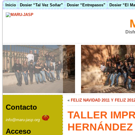
Inicio
Dosier “Tal Vez Soñar”
Dosier “Entrepasos”
Dosier “El M
Disf
«
FELIZ NAVIDAD 2011 Y FELIZ 201
Contacto
TALLER IMPR
info@maru-jasp.org
HERNÁNDEZ
Acceso