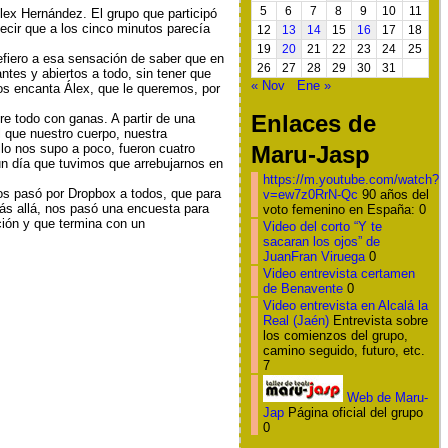
5
6
7
8
9
10
11
Álex Hernández. El grupo que participó
decir que a los cinco minutos parecía
12
13
14
15
16
17
18
19
20
21
22
23
24
25
fiero a esa sensación de saber que en
26
27
28
29
30
31
es y abiertos a todo, sin tener que
« Nov
Ene »
 nos encanta Álex, que le queremos, por
Enlaces de
re todo con ganas. A partir de una
 que nuestro cuerpo, nuestra
lo nos supo a poco, fueron cuatro
Maru-Jasp
un día que tuvimos que arrebujarnos en
https://m.youtube.com/watch?
s pasó por Dropbox a todos, que para
v=ew7z0RrN-Qc
90 años del
ás allá, nos pasó una encuesta para
voto femenino en España: 0
ción y que termina con un
Video del corto “Y te
sacaran los ojos” de
JuanFran Viruega
0
Video entrevista certamen
de Benavente
0
Video entrevista en Alcalá la
Real (Jaén)
Entrevista sobre
los comienzos del grupo,
camino seguido, futuro, etc.
7
Web de Maru-
Jap
Página oficial del grupo
0