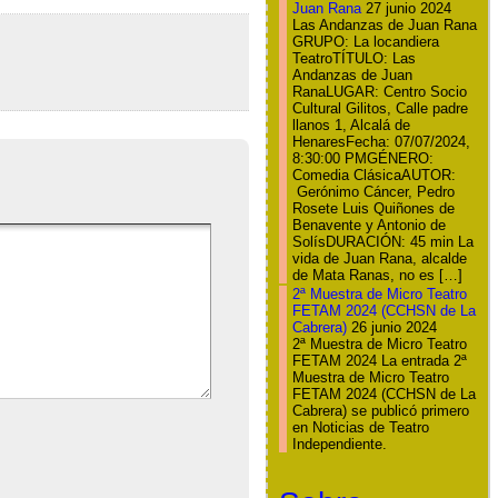
Juan Rana
27 junio 2024
Las Andanzas de Juan Rana
GRUPO: La locandiera
TeatroTÍTULO: Las
Andanzas de Juan
RanaLUGAR: Centro Socio
Cultural Gilitos, Calle padre
llanos 1, Alcalá de
HenaresFecha: 07/07/2024,
8:30:00 PMGÉNERO:
Comedia ClásicaAUTOR:
Gerónimo Cáncer, Pedro
Rosete Luis Quiñones de
Benavente y Antonio de
SolísDURACIÓN: 45 min La
vida de Juan Rana, alcalde
de Mata Ranas, no es […]
2ª Muestra de Micro Teatro
FETAM 2024 (CCHSN de La
Cabrera)
26 junio 2024
2ª Muestra de Micro Teatro
FETAM 2024 La entrada 2ª
Muestra de Micro Teatro
FETAM 2024 (CCHSN de La
Cabrera) se publicó primero
en Noticias de Teatro
Independiente.