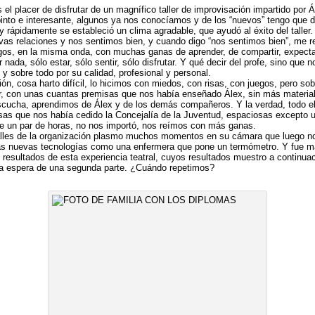
l placer de disfrutar de un magnífico taller de improvisación impartido por 
iopinto e interesante, algunos ya nos conocíamos y de los “nuevos” tengo que 
rápidamente se estableció un clima agradable, que ayudó al éxito del taller.
s relaciones y nos sentimos bien, y cuando digo “nos sentimos bien”, me re
s, en la misma onda, con muchas ganas de aprender, de compartir, expectant
 nada, sólo estar, sólo sentir, sólo disfrutar. Y qué decir del profe, sino que
n y sobre todo por su calidad, profesional y personal.
ón, cosa harto difícil, lo hicimos con miedos, con risas, con juegos, pero sob
r, con unas cuantas premisas que nos había enseñado Álex, sin más material
scucha, aprendimos de Álex y de los demás compañeros. Y la verdad, todo el
sas que nos había cedido la Concejalía de la Juventud, espaciosas excepto 
te un par de horas, no nos importó, nos reímos con más ganas.
alles de la organización plasmo muchos momentos en su cámara que luego no
las nuevas tecnologías como una enfermera que pone un termómetro. Y fue m
 resultados de esta experiencia teatral, cuyos resultados muestro a continua
a la espera de una segunda parte. ¿Cuándo repetimos?