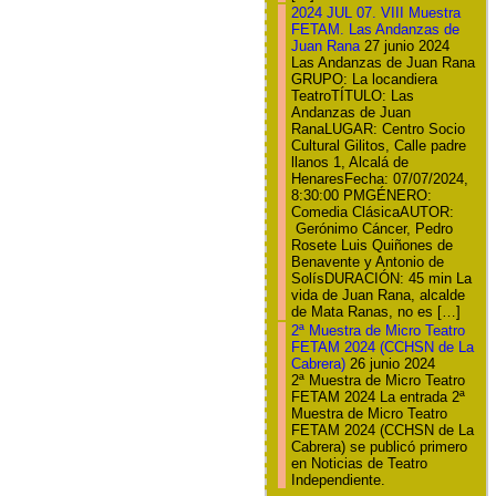
2024 JUL 07. VIII Muestra
FETAM. Las Andanzas de
Juan Rana
27 junio 2024
Las Andanzas de Juan Rana
GRUPO: La locandiera
TeatroTÍTULO: Las
Andanzas de Juan
RanaLUGAR: Centro Socio
Cultural Gilitos, Calle padre
llanos 1, Alcalá de
HenaresFecha: 07/07/2024,
8:30:00 PMGÉNERO:
Comedia ClásicaAUTOR:
Gerónimo Cáncer, Pedro
Rosete Luis Quiñones de
Benavente y Antonio de
SolísDURACIÓN: 45 min La
vida de Juan Rana, alcalde
de Mata Ranas, no es […]
2ª Muestra de Micro Teatro
FETAM 2024 (CCHSN de La
Cabrera)
26 junio 2024
2ª Muestra de Micro Teatro
FETAM 2024 La entrada 2ª
Muestra de Micro Teatro
FETAM 2024 (CCHSN de La
Cabrera) se publicó primero
en Noticias de Teatro
Independiente.