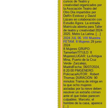
cursos de Teatro y
creatividad organizados por
la Asociación Teatro del
Otro Día impartidos por
Delfín Estévez y David
Lázaro en colaboración con
Estudio Ágora. La entrada
Matrícula abierta para Taller
de teatro y creatividad 2024-
2025. Metro La Latina. […]
2024 JUL 06. VIII Muestra
FETAM. 8 Mujeres
29 junio
2024
8 Mujeres GRUPO:
TamerlamTÍTULO: 8
MujeresLUGAR: La Antigua
Mina, Puerto de la Cruz
Verde- Zarzalejo,
MadridFecha: 06/07/2024,
8:20:00 PMGÉNERO:
PoliciacaAUTOR: Robert
Thomas DURACIÓN: 90
minutos Trama de intriga en
la que ocho mujeres
aisladas por la nieve deben
resolver un extraño crimen
ante el que todas parecen
culpables. Marcelo, el
hombre de la casa, aparece
[…]