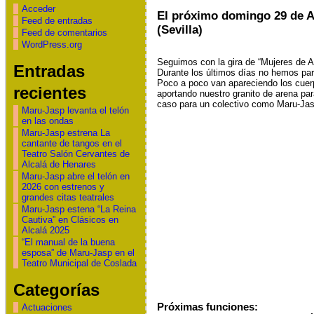
Acceder
El próximo domingo 29 de Ab
Feed de entradas
(Sevilla)
Feed de comentarios
WordPress.org
Seguimos con la gira de “Mujeres de Ar
Entradas
Durante los últimos días no hemos para
Poco a poco van apareciendo los cue
recientes
aportando nuestro granito de arena par
caso para un colectivo como Maru-Jasp
Maru-Jasp levanta el telón
en las ondas
Maru-Jasp estrena La
cantante de tangos en el
Teatro Salón Cervantes de
Alcalá de Henares
Maru-Jasp abre el telón en
2026 con estrenos y
grandes citas teatrales
Maru-Jasp estena “La Reina
Cautiva” en Clásicos en
Alcalá 2025
“El manual de la buena
esposa” de Maru-Jasp en el
Teatro Municipal de Coslada
Categorías
Próximas funciones:
Actuaciones