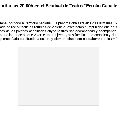
ril a las 20:00h en el Festival de Teatro “Fernán Cabal
ena” por todo el territorio nacional. La próxima cita será en Dos Hermanas (Se
do de recibir noticias terribles de violencia, asesinatos e impunidad que se
rpos de las jóvenes asesinadas cuyos rostros han acompañado y acompañan 
a que la situación que viven estas mujeres y sus familias sea conocida y dif
 empeñado en difundir la cultura y siempre dispuesto a colaborar con los m