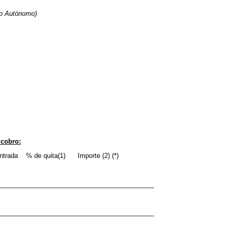
 o Autónomo)
 cobro:
ntrada % de quita(1) Importe (2) (*)
___________________________________________
___________________________________________