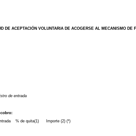
D DE ACEPTACIÓN VOLUNTARIA DE ACOGERSE AL MECANISMO DE FI
l
istro de entrada
 cobro:
ntrada % de quita(1) Importe (2) (*)