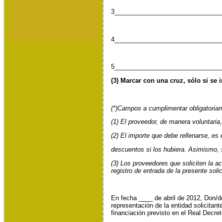
3_______________________________
4_______________________________
5_______________________________
(3) Marcar con una cruz, sólo si se
(*)Campos a cumplimentar obligatoria
(1) El proveedor, de manera voluntaria,
(2) El importe que debe rellenarse, es
descuentos si los hubiera. Asimismo, 
(3) Los proveedores que soliciten la 
registro de entrada de la presente solic
En fecha ____ de abril de 2012, Do
representación de la entidad solicitan
financiación previsto en el Real Decre