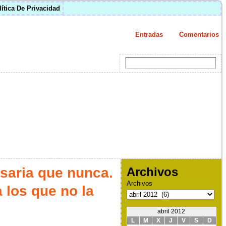
lítica De Privacidad
Entradas
Comentarios
saria que nunca.
Archivos
Archivos
los que no la
abril 2012
L
M
X
J
V
S
D