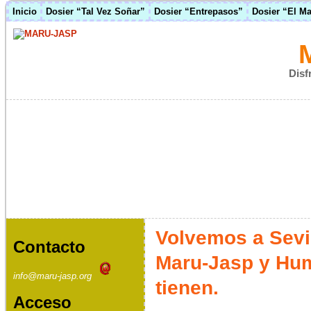
Inicio
Dosier “Tal Vez Soñar”
Dosier “Entrepasos”
Dosier “El M
Disf
Volvemos a Sevi
Contacto
Maru-Jasp y Hum
info@maru-jasp.org
tienen.
Acceso