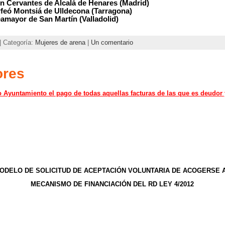
ón Cervantes de Alcalá de Henares (Madrid)
rfeó Montsiá de Ulldecona (Tarragona)
amayor de San Martín (Valladolid)
| Categoría:
Mujeres de arena
|
Un comentario
ores
o Ayuntamiento el pago de todas aquellas facturas de las que es deudor
ODELO DE SOLICITUD DE ACEPTACIÓN VOLUNTARIA DE ACOGERSE 
MECANISMO DE FINANCIACIÓN DEL RD LEY 4/2012