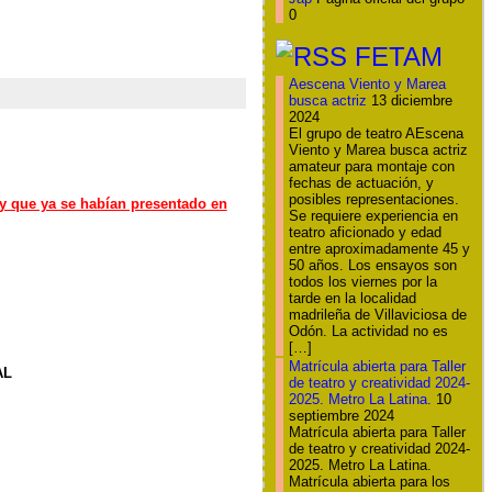
0
FETAM
Aescena Viento y Marea
busca actriz
13 diciembre
2024
El grupo de teatro AEscena
Viento y Marea busca actriz
amateur para montaje con
fechas de actuación, y
posibles representaciones.
 y que ya se habían presentado en
Se requiere experiencia en
teatro aficionado y edad
entre aproximadamente 45 y
50 años. Los ensayos son
todos los viernes por la
tarde en la localidad
madrileña de Villaviciosa de
Odón. La actividad no es
[…]
Matrícula abierta para Taller
AL
de teatro y creatividad 2024-
2025. Metro La Latina.
10
septiembre 2024
Matrícula abierta para Taller
de teatro y creatividad 2024-
2025. Metro La Latina.
Matrícula abierta para los