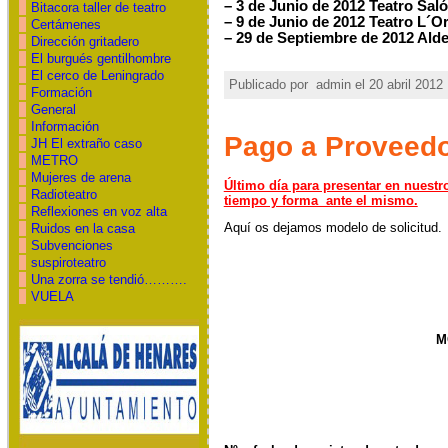
– 3 de Junio de 2012 Teatro Sal
Bitacora taller de teatro
– 9 de Junio de 2012 Teatro L´O
Certámenes
– 29 de Septiembre de 2012 Alde
Dirección gritadero
El burgués gentilhombre
El cerco de Leningrado
Publicado por
admin el 20 abril 2012 
Formación
General
Información
Pago a Proveed
JH El extraño caso
METRO
Mujeres de arena
Último día para presentar en nuestr
Radioteatro
tiempo y forma ante el mismo.
Reflexiones en voz alta
Aquí os dejamos modelo de solicitud.
Ruidos en la casa
Subvenciones
suspiroteatro
Una zorra se tendió……….
VUELA
M