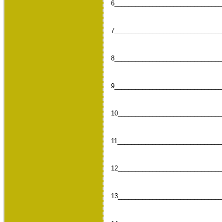
6_______________________________
7_______________________________
8_______________________________
9_______________________________
10______________________________
11______________________________
12______________________________
13______________________________