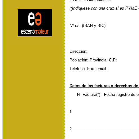
((Indíquese con una cruz si es PYME
Nº c/c (IBAN y BIC):
Dirección:
Población: Provincia: C.P:
Teléfono: Fax: email:
Datos de las facturas o derechos de
Nº Factura(*) Fecha registro de e
1_______________________________
2_______________________________