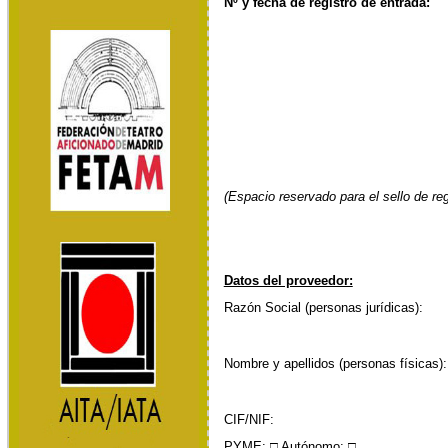
Nº y fecha de registro de entrada:
(Espacio reservado para el sello de reg
Datos del proveedor:
Razón Social (personas jurídicas):
Nombre y apellidos (personas físicas):
CIF/NIF:
PYME: □ Autónomo: □