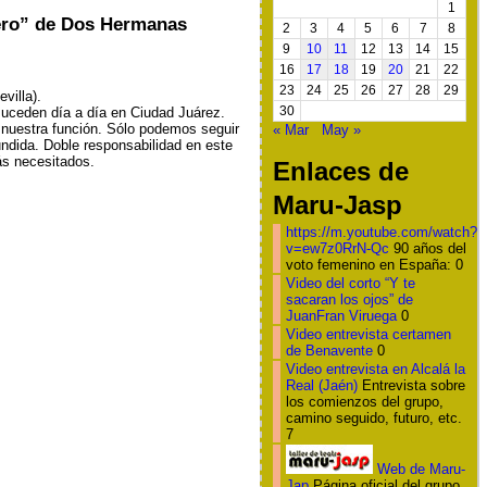
1
lero” de Dos Hermanas
2
3
4
5
6
7
8
9
10
11
12
13
14
15
16
17
18
19
20
21
22
23
24
25
26
27
28
29
villa).
 suceden día a día en Ciudad Juárez.
30
nuestra función. Sólo podemos seguir
« Mar
May »
undida. Doble responsabilidad en este
ás necesitados.
Enlaces de
Maru-Jasp
https://m.youtube.com/watch?
v=ew7z0RrN-Qc
90 años del
voto femenino en España: 0
Video del corto “Y te
sacaran los ojos” de
JuanFran Viruega
0
Video entrevista certamen
de Benavente
0
Video entrevista en Alcalá la
Real (Jaén)
Entrevista sobre
los comienzos del grupo,
camino seguido, futuro, etc.
7
Web de Maru-
Jap
Página oficial del grupo