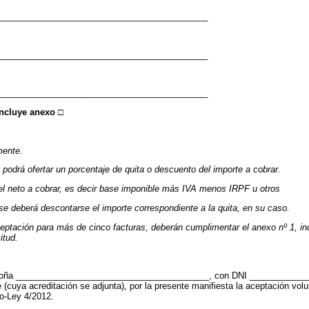
___________________________________________
___________________________________________
___________________________________________
 incluye anexo
□
mente.
 podrá ofertar un porcentaje de quita o descuento del importe a cobrar.
 el neto a cobrar, es decir base imponible más IVA menos IRPF u otros
se deberá descontarse el importe correspondiente a la quita, en su caso.
aceptación para más de cinco facturas, deberán cumplimentar el anexo nº 1, i
itud.
n/doña ________________________________________, con DNI _____________
te (cuya acreditación se adjunta), por la presente manifiesta la aceptación v
to-Ley 4/2012.