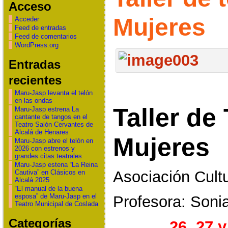
Acceso
Acceder
Feed de entradas
Feed de comentarios
WordPress.org
Entradas
recientes
Maru-Jasp levanta el telón
en las ondas
Taller de
Maru-Jasp estrena La
cantante de tangos en el
Teatro Salón Cervantes de
Alcalá de Henares
Mujeres
Maru-Jasp abre el telón en
2026 con estrenos y
grandes citas teatrales
Maru-Jasp estena “La Reina
Asociación Cultu
Cautiva” en Clásicos en
Alcalá 2025
“El manual de la buena
esposa” de Maru-Jasp en el
Profesora: Son
Teatro Municipal de Coslada
Categorías
26, 27 y