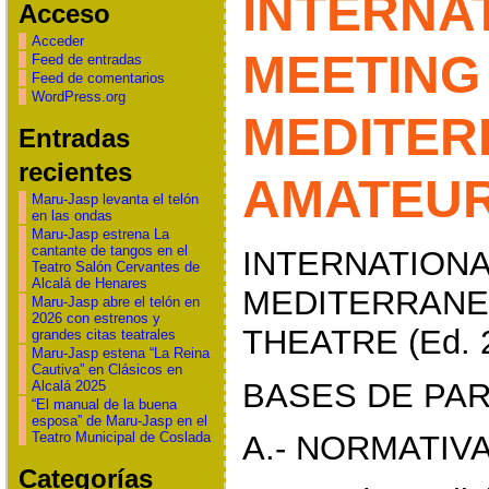
INTERNA
Acceso
Acceder
MEETING
Feed de entradas
Feed de comentarios
WordPress.org
MEDITE
Entradas
recientes
AMATEUR
Maru-Jasp levanta el telón
en las ondas
Maru-Jasp estrena La
cantante de tangos en el
INTERNATIONA
Teatro Salón Cervantes de
Alcalá de Henares
MEDITERRANE
Maru-Jasp abre el telón en
2026 con estrenos y
THEATRE (Ed. 
grandes citas teatrales
Maru-Jasp estena “La Reina
Cautiva” en Clásicos en
BASES DE PAR
Alcalá 2025
“El manual de la buena
esposa” de Maru-Jasp en el
Teatro Municipal de Coslada
A.- NORMATIV
Categorías