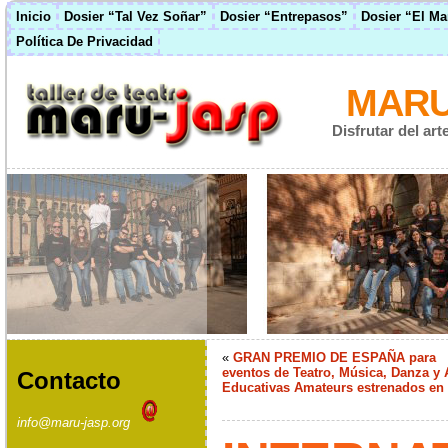
Inicio
Dosier “Tal Vez Soñar”
Dosier “Entrepasos”
Dosier “El M
Política De Privacidad
MARU
Disfrutar del ar
«
GRAN PREMIO DE ESPAÑA para
eventos de Teatro, Música, Danza y 
Contacto
Educativas Amateurs estrenados en
info@maru-jasp.org