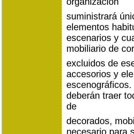
organización
suministrará ún
elementos habit
escenarios y cua
mobiliario de co
excluidos de es
accesorios y el
escenográficos
deberán traer to
de
decorados, mobili
necesario para 