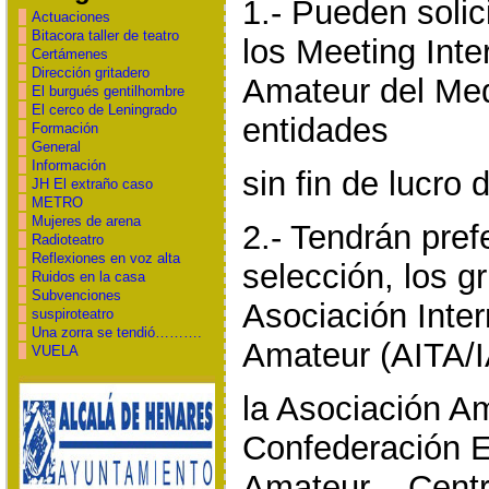
1.- Pueden solic
Actuaciones
Bitacora taller de teatro
los Meeting Inte
Certámenes
Dirección gritadero
Amateur del Med
El burgués gentilhombre
El cerco de Leningrado
entidades
Formación
General
Información
sin fin de lucro 
JH El extraño caso
METRO
Mujeres de arena
2.- Tendrán pref
Radioteatro
Reflexiones en voz alta
selección, los g
Ruidos en la casa
Subvenciones
Asociación Inter
suspiroteatro
Una zorra se tendió……….
Amateur (AITA/I
VUELA
la Asociación Am
Confederación E
Amateur – Centr