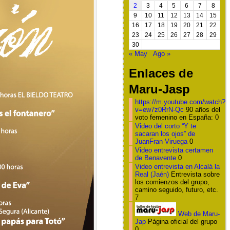
2
3
4
5
6
7
8
9
10
11
12
13
14
15
16
17
18
19
20
21
22
23
24
25
26
27
28
29
30
« May
Ago »
Enlaces de
Maru-Jasp
https://m.youtube.com/watch?
v=ew7z0RrN-Qc
90 años del
voto femenino en España: 0
Video del corto “Y te
sacaran los ojos” de
JuanFran Viruega
0
Video entrevista certamen
de Benavente
0
Video entrevista en Alcalá la
Real (Jaén)
Entrevista sobre
los comienzos del grupo,
camino seguido, futuro, etc.
7
Web de Maru-
Jap
Página oficial del grupo
0