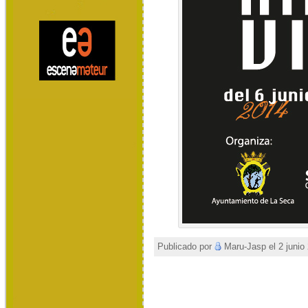
Publicado por
Maru-Jasp el 2 junio 