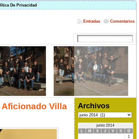
lítica De Privacidad
Entradas
Comentarios
 Aficionado Villa
Archivos
Archivos
junio 2014
L
M
X
J
V
S
D
1