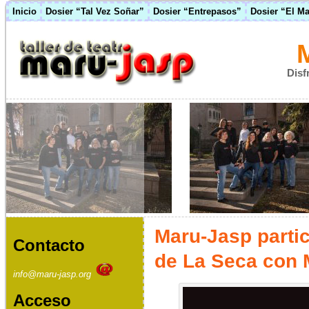
Inicio
Dosier “Tal Vez Soñar”
Dosier “Entrepasos”
Dosier “El M
Disf
Maru-Jasp partic
Contacto
de La Seca con 
info@maru-jasp.org
Acceso