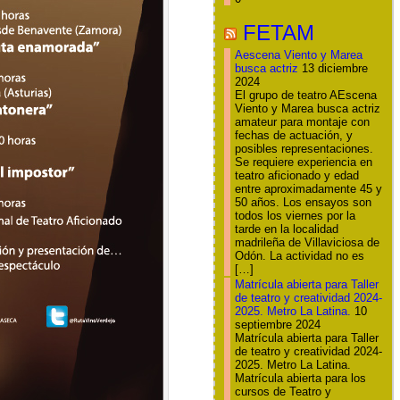
FETAM
Aescena Viento y Marea
busca actriz
13 diciembre
2024
El grupo de teatro AEscena
Viento y Marea busca actriz
amateur para montaje con
fechas de actuación, y
posibles representaciones.
Se requiere experiencia en
teatro aficionado y edad
entre aproximadamente 45 y
50 años. Los ensayos son
todos los viernes por la
tarde en la localidad
madrileña de Villaviciosa de
Odón. La actividad no es
[…]
Matrícula abierta para Taller
de teatro y creatividad 2024-
2025. Metro La Latina.
10
septiembre 2024
Matrícula abierta para Taller
de teatro y creatividad 2024-
2025. Metro La Latina.
Matrícula abierta para los
cursos de Teatro y