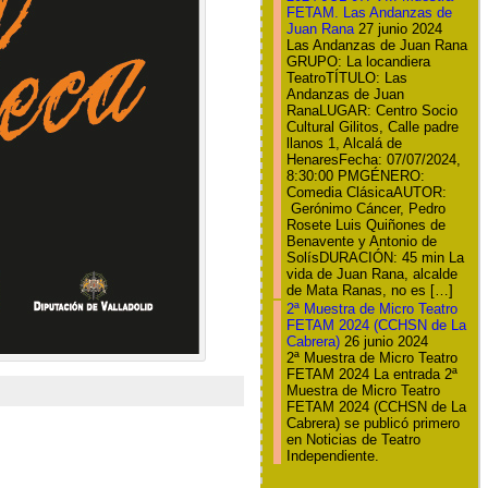
FETAM. Las Andanzas de
Juan Rana
27 junio 2024
Las Andanzas de Juan Rana
GRUPO: La locandiera
TeatroTÍTULO: Las
Andanzas de Juan
RanaLUGAR: Centro Socio
Cultural Gilitos, Calle padre
llanos 1, Alcalá de
HenaresFecha: 07/07/2024,
8:30:00 PMGÉNERO:
Comedia ClásicaAUTOR:
Gerónimo Cáncer, Pedro
Rosete Luis Quiñones de
Benavente y Antonio de
SolísDURACIÓN: 45 min La
vida de Juan Rana, alcalde
de Mata Ranas, no es […]
2ª Muestra de Micro Teatro
FETAM 2024 (CCHSN de La
Cabrera)
26 junio 2024
2ª Muestra de Micro Teatro
FETAM 2024 La entrada 2ª
Muestra de Micro Teatro
FETAM 2024 (CCHSN de La
Cabrera) se publicó primero
en Noticias de Teatro
Independiente.