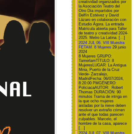
creatividad organizados por
la Asociación Teatro del
Otro Día impartidos por
Delfín Estévez y David
Lázaro en colaboración con
Estudio Ágora. La entrada
Matrícula abierta para Taller
de teatro y creatividad 2024-
2025. Metro La Latina. […]
2024 JUL 06. VIII Muestra
FETAM. 8 Mujeres
29 junio
2024
8 Mujeres GRUPO:
TamerlamTÍTULO: 8
MujeresLUGAR: La Antigua
Mina, Puerto de la Cruz
Verde- Zarzalejo,
MadridFecha: 06/07/2024,
8:20:00 PMGÉNERO:
PoliciacaAUTOR: Robert
Thomas DURACIÓN: 90
minutos Trama de intriga en
la que ocho mujeres
aisladas por la nieve deben
resolver un extraño crimen
ante el que todas parecen
culpables. Marcelo, el
hombre de la casa, aparece
[…]
2024 JUL 07. VIII Muestra