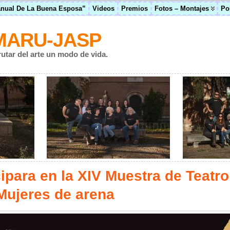
anual De La Buena Esposa”
Videos
Premios
Fotos – Montajes
Po
MARU-JASP
rutar del arte un modo de vida.
ipara en la XIV Muestra de Teatro
Mujeres de arena