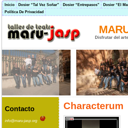
Inicio
Dosier “Tal Vez Soñar”
Dosier “Entrepasos”
Dosier “El M
Política De Privacidad
MARU
Disfrutar del ar
Characterum
Contacto
info@maru-jasp.org