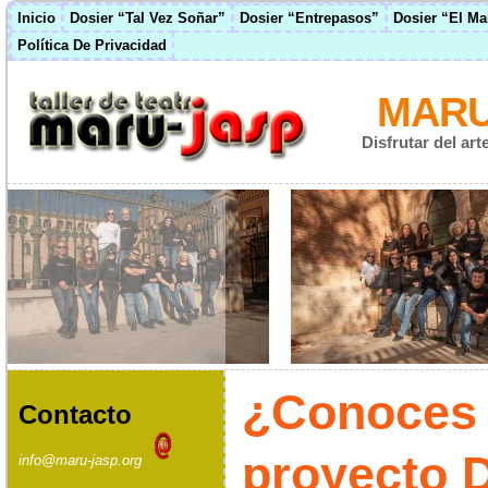
Inicio
Dosier “Tal Vez Soñar”
Dosier “Entrepasos”
Dosier “El M
Política De Privacidad
MARU
Disfrutar del ar
¿Conoces 
Contacto
proyecto 
info@maru-jasp.org