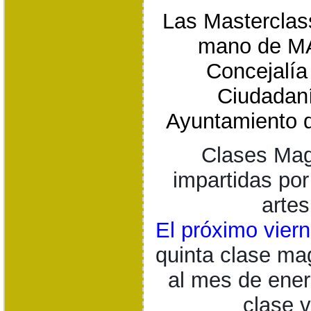
Las Masterclass
mano de M
Concejalía
Ciudadaní
Ayuntamiento d
Clases Magi
impartidas por
artes
El próximo vier
quinta clase mag
al mes de ener
clase v