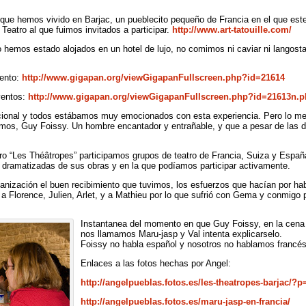
que hemos vivido en Barjac, un pueblecito pequeño de Francia en el que est
 Teatro al que fuimos invitados a participar.
http://www.art-tatouille.com/
 hemos estado alojados en un hotel de lujo, no comimos ni caviar ni langos
iento:
http://www.gigapan.org/viewGigapanFullscreen.php?id=21614
ventos:
http://www.gigapan.org/viewGigapanFullscreen.php?id=21613
n.p
acional y todos estábamos muy emocionados con esta experiencia. Pero lo mej
amos, Guy Foissy. Un hombre encantador y entrañable, y que a pesar de las di
tro “Les Théâtropes” participamos grupos de teatro de Francia, Suiza y Españ
 dramatizadas de sus obras y en la que podíamos participar activamente.
nización el buen recibimiento que tuvimos, los esfuerzos que hacían por hab
 a Florence, Julien, Arlet, y a Mathieu por lo que sufrió con Gema y conmigo
Instantanea del momento en que Guy Foissy, en la cena 
nos llamamos Maru-jasp y Val intenta explicarselo.
Foissy no habla español y nosotros no hablamos francés
Enlaces a las fotos hechas por Angel:
http://angelpueblas.fotos.es/les-theatropes-barjac/?p
http://angelpueblas.fotos.es/maru-jasp-en-francia/