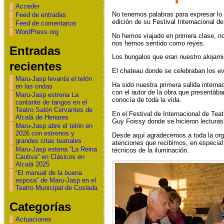
Acceder
No tenemos palabras para expresar lo 
Feed de entradas
edición de su Festival Internacional de
Feed de comentarios
WordPress.org
No hemos viajado en primera clase, no
nos hemos sentido como reyes.
Entradas
Los bungalos que eran nuestro alojam
recientes
El chateau donde se celebraban los e
Maru-Jasp levanta el telón
Ha sido nuestra primera salida intern
en las ondas
con el autor de la obra que presentáb
Maru-Jasp estrena La
conocía de toda la vida.
cantante de tangos en el
Teatro Salón Cervantes de
En el Festival de Internacional de Tea
Alcalá de Henares
Guy Foissy donde se hicieron lecturas
Maru-Jasp abre el telón en
2026 con estrenos y
Desde aquí agradecemos a toda la orga
grandes citas teatrales
atenciones que recibimos, en especial
Maru-Jasp estena “La Reina
técnicos de la iluminación.
Cautiva” en Clásicos en
Alcalá 2025
“El manual de la buena
esposa” de Maru-Jasp en el
Teatro Municipal de Coslada
Categorías
Actuaciones