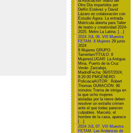
la Asociación Teatro del
Otro Día impartidos por
Delfín Estévez y David
Lázaro en colaboración con
Estudio Ágora. La entrada
Matrícula abierta para Taller
de teatro y creatividad 2024-
2025. Metro La Latina. […]
2024 JUL 06. VIII Muestra
FETAM. 8 Mujeres
29 junio
2024
8 Mujeres GRUPO:
TamerlamTÍTULO: 8
MujeresLUGAR: La Antigua
Mina, Puerto de la Cruz
Verde- Zarzalejo,
MadridFecha: 06/07/2024,
8:20:00 PMGÉNERO:
PoliciacaAUTOR: Robert
Thomas DURACIÓN: 90
minutos Trama de intriga en
la que ocho mujeres
aisladas por la nieve deben
resolver un extraño crimen
ante el que todas parecen
culpables. Marcelo, el
hombre de la casa, aparece
[…]
2024 JUL 07. VIII Muestra
FETAM. Las Andanzas de