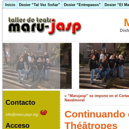
Inicio
Dosier “Tal Vez Soñar”
Dosier “Entrepasos”
Dosier “El M
Disf
«
“Marujasp” se impone en el Certa
Navalmoral
Contacto
Continuando c
info@maru-jasp.org
Théâtropes
Acceso