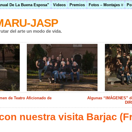
anual De La Buena Esposa”
Videos
Premios
Fotos – Montajes
Po
MARU-JASP
rutar del arte un modo de vida.
men de Teatro Aficionado de
Algunas “IMÁGENES” de 
DIR
on nuestra visita Barjac (Fr