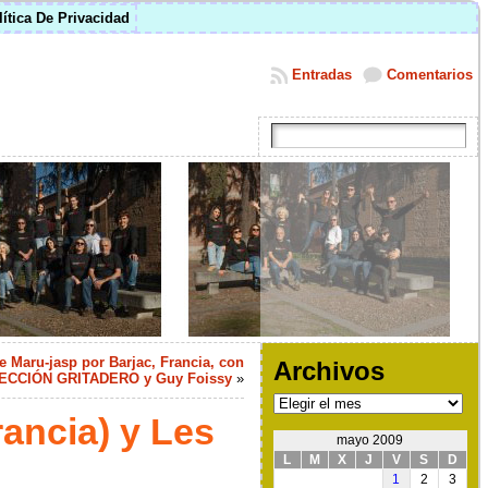
lítica De Privacidad
Entradas
Comentarios
Maru-jasp por Barjac, Francia, con
Archivos
ECCIÓN GRITADERO y Guy Foissy
»
Archivos
ancia) y Les
mayo 2009
L
M
X
J
V
S
D
1
2
3