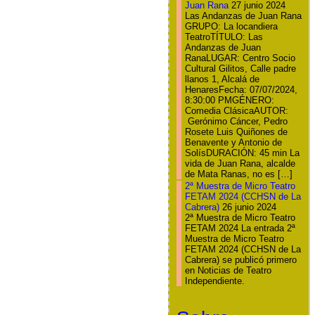
Juan Rana
27 junio 2024
Las Andanzas de Juan Rana
GRUPO: La locandiera
TeatroTÍTULO: Las
Andanzas de Juan
RanaLUGAR: Centro Socio
Cultural Gilitos, Calle padre
llanos 1, Alcalá de
HenaresFecha: 07/07/2024,
8:30:00 PMGÉNERO:
Comedia ClásicaAUTOR:
Gerónimo Cáncer, Pedro
Rosete Luis Quiñones de
Benavente y Antonio de
SolísDURACIÓN: 45 min La
vida de Juan Rana, alcalde
de Mata Ranas, no es […]
2ª Muestra de Micro Teatro
FETAM 2024 (CCHSN de La
Cabrera)
26 junio 2024
2ª Muestra de Micro Teatro
FETAM 2024 La entrada 2ª
Muestra de Micro Teatro
FETAM 2024 (CCHSN de La
Cabrera) se publicó primero
en Noticias de Teatro
Independiente.