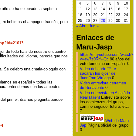
4
5
6
7
8
9
10
e año se ha celebrado la séptima
11
12
13
14
15
16
17
18
19
20
21
22
23
24
25
26
27
28
29
30
31
ta, ni bebimos champagne francés, pero
« Abr
Jun »
Enlaces de
hp?id=21613
Maru-Jasp
or de todo ha sido nuestro encuentro
https://m.youtube.com/watch?
ficultades del idioma, parecía que nos
v=ew7z0RrN-Qc
90 años del
voto femenino en España: 0
Video del corto “Y te
a. Se celebro una charla-coloquio con
sacaran los ojos” de
JuanFran Viruega
0
larnos en español y todas las
Video entrevista certamen
 para entendernos con los aspectos
de Benavente
0
Video entrevista en Alcalá la
Real (Jaén)
Entrevista sobre
del primer, día nos pregunta porque
los comienzos del grupo,
camino seguido, futuro, etc.
.
7
Web de Maru-
Jap
Página oficial del grupo
=4
0