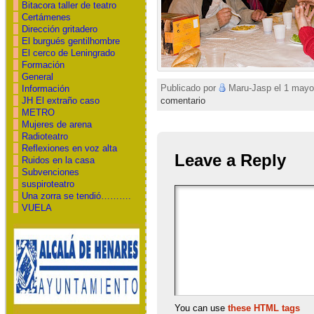
Bitacora taller de teatro
Certámenes
Dirección gritadero
El burgués gentilhombre
El cerco de Leningrado
Formación
General
Publicado por
Maru-Jasp el 1 mayo 
Información
JH El extraño caso
comentario
METRO
Mujeres de arena
Radioteatro
Reflexiones en voz alta
Leave a Reply
Ruidos en la casa
Subvenciones
suspiroteatro
Una zorra se tendió……….
VUELA
You can use
these HTML tags