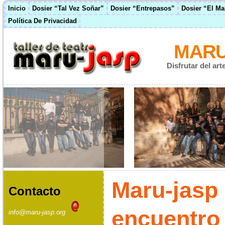
Inicio
Dosier “Tal Vez Soñar”
Dosier “Entrepasos”
Dosier “El M
Política De Privacidad
MARU
Disfrutar del ar
Maru-jasp 
Contacto
encuentro
info@maru-jasp.org