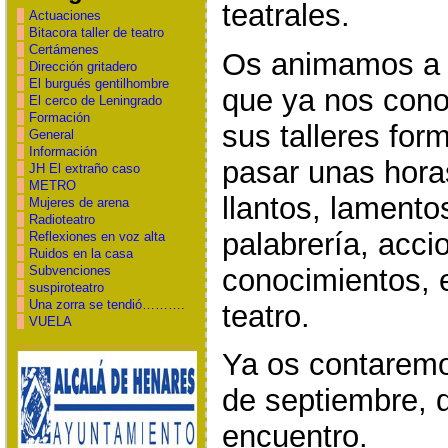
teatrales.
Actuaciones
Bitacora taller de teatro
Certámenes
Os animamos a p
Dirección gritadero
El burgués gentilhombre
que ya nos cono
El cerco de Leningrado
Formación
sus talleres for
General
Información
pasar unas horas
JH El extraño caso
METRO
llantos, lamento
Mujeres de arena
Radioteatro
palabrería, acci
Reflexiones en voz alta
Ruidos en la casa
conocimientos,
Subvenciones
suspiroteatro
Una zorra se tendió……….
teatro.
VUELA
Ya os contaremo
de septiembre, d
encuentro.