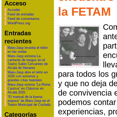
Acceso
la FETAM
Acceder
Feed de entradas
Feed de comentarios
WordPress.org
Com
Entradas
ant
recientes
part
Maru-Jasp levanta el telón
en las ondas
enc
Maru-Jasp estrena La
cantante de tangos en el
lle
Teatro Salón Cervantes de
Alcalá de Henares
para todos los g
Maru-Jasp abre el telón en
2026 con estrenos y
grandes citas teatrales
y que no deja de
Maru-Jasp estena “La Reina
Cautiva” en Clásicos en
de convivencia 
Alcalá 2025
“El manual de la buena
podemos contar 
esposa” de Maru-Jasp en el
Teatro Municipal de Coslada
experiencias, pr
Categorías