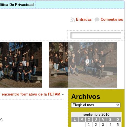
lítica De Privacidad
Entradas
Comentarios
 V encuentro formativo de la FETAM
»
Archivos
Archivos
septiembre 2010
”:
L
M
X
J
V
S
D
1
2
3
4
5