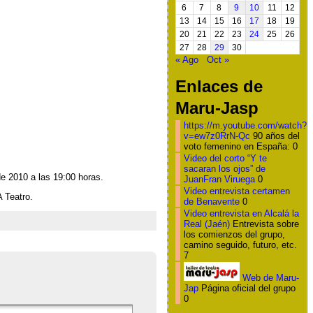
6
7
8
9
10
11
12
13
14
15
16
17
18
19
20
21
22
23
24
25
26
27
28
29
30
« Ago
Oct »
Enlaces de
Maru-Jasp
https://m.youtube.com/watch?
v=ew7z0RrN-Qc
90 años del
voto femenino en España: 0
Video del corto “Y te
sacaran los ojos” de
de 2010 a las 19:00 horas.
JuanFran Viruega
0
Video entrevista certamen
 Teatro.
de Benavente
0
Video entrevista en Alcalá la
Real (Jaén)
Entrevista sobre
los comienzos del grupo,
camino seguido, futuro, etc.
7
Web de Maru-
Jap
Página oficial del grupo
0