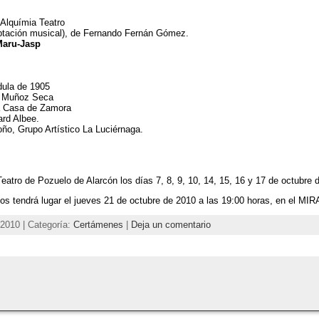
 Alquímia Teatro
aptación musical), de Fernando Fernán Gómez.
aru-Jasp
dula de 1905
o Muñoz Seca
la Casa de Zamora
ard Albee.
oño, Grupo Artístico La Luciérnaga.
atro de Pozuelo de Alarcón los días 7, 8, 9, 10, 14, 15, 16 y 17 de octubre 
os tendrá lugar el jueves 21 de octubre de 2010 a las 19:00 horas, en el MIRA
 2010 | Categoría:
Certámenes
|
Deja un comentario