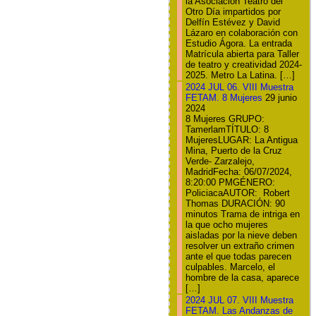
la Asociación Teatro del
Otro Día impartidos por
Delfín Estévez y David
Lázaro en colaboración con
Estudio Ágora. La entrada
Matrícula abierta para Taller
de teatro y creatividad 2024-
2025. Metro La Latina. […]
2024 JUL 06. VIII Muestra
FETAM. 8 Mujeres
29 junio
2024
8 Mujeres GRUPO:
TamerlamTÍTULO: 8
MujeresLUGAR: La Antigua
Mina, Puerto de la Cruz
Verde- Zarzalejo,
MadridFecha: 06/07/2024,
8:20:00 PMGÉNERO:
PoliciacaAUTOR: Robert
Thomas DURACIÓN: 90
minutos Trama de intriga en
la que ocho mujeres
aisladas por la nieve deben
resolver un extraño crimen
ante el que todas parecen
culpables. Marcelo, el
hombre de la casa, aparece
[…]
2024 JUL 07. VIII Muestra
FETAM. Las Andanzas de