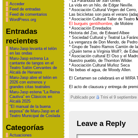
* La Farándula de San Ginés
Acceder
La vida en un hilo, de Edgar Neville.
Feed de entradas
* Asociación Cultural Virgen del Cerro,
Las bicicletas son para el verano (ad
Feed de comentarios
* Asociación Cultural Taller de Teatro
M
WordPress.org
El burgués gentilhombre
, de Moliére
* Asociación Enredados
Entradas
Historia del Zoo, de Edward Albee
* Sociedad Cultural y Teatral La Farán
recientes
La venganza de Don Mendo, de Pedr
* Grupo de Teatro Ramos Carrión de 
Maru-Jasp levanta el telón
¿Quién teme a Virginia Wolf?, de Edw
en las ondas
* Asociación cultural El Oso y el Madr
Maru-Jasp estrena La
Nuestro pueblo, de Thornton Wilder.
cantante de tangos en el
* Asociación Cultural Muñoz Seca
Teatro Salón Cervantes de
No bebas el agua, de Woody Allen.
Alcalá de Henares
Maru-Jasp abre el telón en
El Certamen se celebrará en el MIRA Te
2026 con estrenos y
grandes citas teatrales
El acto de clausura y entrega de premi
Maru-Jasp estena “La Reina
Cautiva” en Clásicos en
Publicado por
Trini el 9 septiembre
Alcalá 2025
“El manual de la buena
esposa” de Maru-Jasp en el
Teatro Municipal de Coslada
Leave a Reply
Categorías
Actuaciones