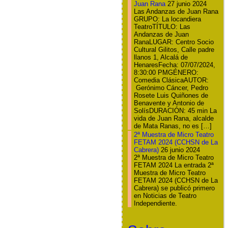
Juan Rana
27 junio 2024
Las Andanzas de Juan Rana
GRUPO: La locandiera
TeatroTÍTULO: Las
Andanzas de Juan
RanaLUGAR: Centro Socio
Cultural Gilitos, Calle padre
llanos 1, Alcalá de
HenaresFecha: 07/07/2024,
8:30:00 PMGÉNERO:
Comedia ClásicaAUTOR:
Gerónimo Cáncer, Pedro
Rosete Luis Quiñones de
Benavente y Antonio de
SolísDURACIÓN: 45 min La
vida de Juan Rana, alcalde
de Mata Ranas, no es […]
2ª Muestra de Micro Teatro
FETAM 2024 (CCHSN de La
Cabrera)
26 junio 2024
2ª Muestra de Micro Teatro
FETAM 2024 La entrada 2ª
Muestra de Micro Teatro
FETAM 2024 (CCHSN de La
Cabrera) se publicó primero
en Noticias de Teatro
Independiente.