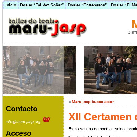
Inicio
Dosier “Tal Vez Soñar”
Dosier “Entrepasos”
Dosier “El M
Disf
«
Maru-jasp busca actor
Contacto
XII Certamen 
info@maru-jasp.org
Estas son las compañías seleccionadas
Acceso