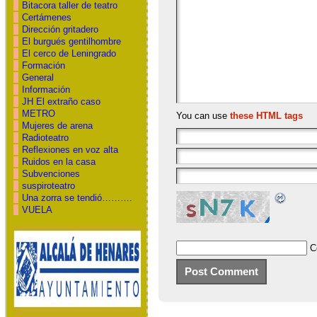
Bitacora taller de teatro
Certámenes
Dirección gritadero
El burgués gentilhombre
El cerco de Leningrado
Formación
General
Información
JH El extraño caso
METRO
You can use
these HTML tags
Mujeres de arena
Radioteatro
Reflexiones en voz alta
Ruidos en la casa
Subvenciones
suspiroteatro
Una zorra se tendió……….
VUELA
C