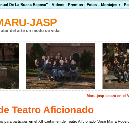
anual De La Buena Esposa”
Videos
Premios
Fotos – Montajes
Po
MARU-JASP
rutar del arte un modo de vida.
Maru-jasp estará en el
de Teatro Aficionado
 para participar en el XII Certamen de Teatro Aficionado “José María Rodero