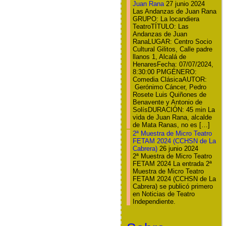
Juan Rana
27 junio 2024
Las Andanzas de Juan Rana
GRUPO: La locandiera
TeatroTÍTULO: Las
Andanzas de Juan
RanaLUGAR: Centro Socio
Cultural Gilitos, Calle padre
llanos 1, Alcalá de
HenaresFecha: 07/07/2024,
8:30:00 PMGÉNERO:
Comedia ClásicaAUTOR:
Gerónimo Cáncer, Pedro
Rosete Luis Quiñones de
Benavente y Antonio de
SolísDURACIÓN: 45 min La
vida de Juan Rana, alcalde
de Mata Ranas, no es […]
2ª Muestra de Micro Teatro
FETAM 2024 (CCHSN de La
Cabrera)
26 junio 2024
2ª Muestra de Micro Teatro
FETAM 2024 La entrada 2ª
Muestra de Micro Teatro
FETAM 2024 (CCHSN de La
Cabrera) se publicó primero
en Noticias de Teatro
Independiente.