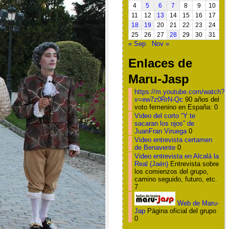
4
5
6
7
8
9
10
11
12
13
14
15
16
17
18
19
20
21
22
23
24
25
26
27
28
29
30
31
« Sep
Nov »
Enlaces de
Maru-Jasp
https://m.youtube.com/watch?
v=ew7z0RrN-Qc
90 años del
voto femenino en España: 0
Video del corto “Y te
sacaran los ojos” de
JuanFran Viruega
0
Video entrevista certamen
de Benavente
0
Video entrevista en Alcalá la
Real (Jaén)
Entrevista sobre
los comienzos del grupo,
camino seguido, futuro, etc.
7
Web de Maru-
Jap
Página oficial del grupo
0