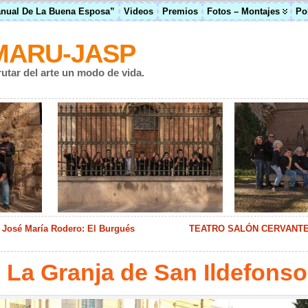
anual De La Buena Esposa”
Videos
Premios
Fotos – Montajes
Po
MARU-JASP
rutar del arte un modo de vida.
o José María Rodero: El Burgués
TEATRO SALÓN CERVANTE
 La Granja de San Ildefonso