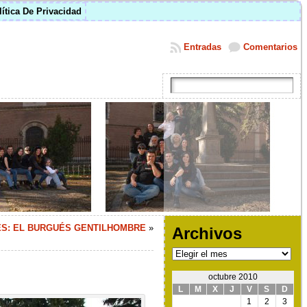
lítica De Privacidad
Entradas
Comentarios
S: EL BURGUÉS GENTILHOMBRE
»
Archivos
Archivos
octubre 2010
L
M
X
J
V
S
D
1
2
3