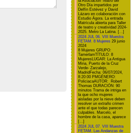
la Asociación Teatro del
Otro Día impartidos por
Delfín Estévez y David
Lázaro en colaboración con
Estudio Ágora. La entrada
Matrícula abierta para Taller
de teatro y creatividad 2024-
2025. Metro La Latina. […]
2024 JUL 06. VIII Muestra
FETAM. 8 Mujeres
29 junio
2024
8 Mujeres GRUPO:
TamerlamTÍTULO: 8
MujeresLUGAR: La Antigua
Mina, Puerto de la Cruz
Verde- Zarzalejo,
MadridFecha: 06/07/2024,
8:20:00 PMGÉNERO:
PoliciacaAUTOR: Robert
Thomas DURACIÓN: 90
minutos Trama de intriga en
la que ocho mujeres
aisladas por la nieve deben
resolver un extraño crimen
ante el que todas parecen
culpables. Marcelo, el
hombre de la casa, aparece
[…]
2024 JUL 07. VIII Muestra
FETAM. Las Andanzas de