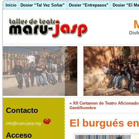
Inicio
Dosier “Tal Vez Soñar”
Dosier “Entrepasos”
Dosier “El M
Disf
«
XII Certamen de Teatro Aficionad
Gentilhombre
Contacto
El burgués en
info@maru-jasp.org
Acceso