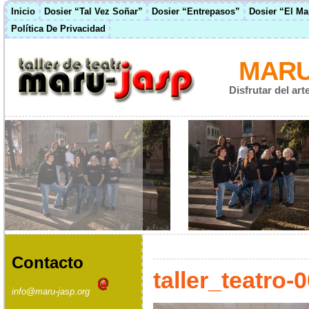
Inicio
Dosier “Tal Vez Soñar”
Dosier “Entrepasos”
Dosier “El M
Política De Privacidad
MARU
Disfrutar del ar
Contacto
taller_teatro-
info@maru-jasp.org