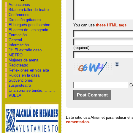
Actuaciones
Bitacora taller de teatro
Certámenes
Dirección gritadero
El burgués gentilhombre
You can use
these HTML tags
El cerco de Leningrado
Formación
General
Información
(required)
JH El extraño caso
METRO
Mujeres de arena
Radioteatro
Reflexiones en voz alta
Ruidos en la casa
Subvenciones
C
suspiroteatro
Una zorra se tendió……….
VUELA
Este sitio usa Akismet para reducir el
comentarios.