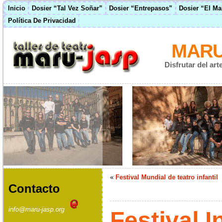
Inicio
Dosier “Tal Vez Soñar”
Dosier “Entrepasos”
Dosier “El M
Política De Privacidad
MARU
Disfrutar del ar
«
Festival Mundial de teatro infantil
Contacto
info@maru-jasp.org
Festival I