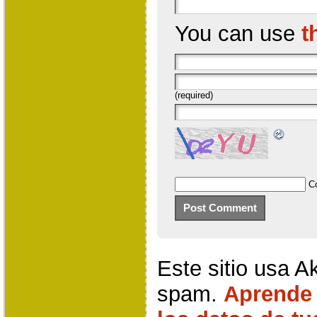
You can use
t
(required)
C
Este sitio usa A
spam.
Aprende