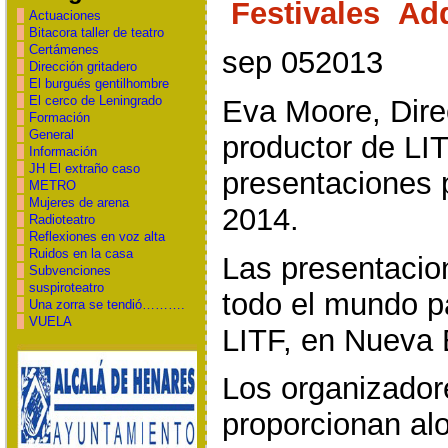
Festivales
Ad
Actuaciones
Bitacora taller de teatro
Certámenes
sep 052013
Dirección gritadero
El burgués gentilhombre
El cerco de Leningrado
Eva Moore, Direc
Formación
General
productor de LI
Información
JH El extraño caso
presentaciones p
METRO
Mujeres de arena
2014.
Radioteatro
Reflexiones en voz alta
Ruidos en la casa
Las presentacio
Subvenciones
suspiroteatro
todo el mundo pa
Una zorra se tendió……….
VUELA
LITF, en Nueva 
Los organizadore
proporcionan al