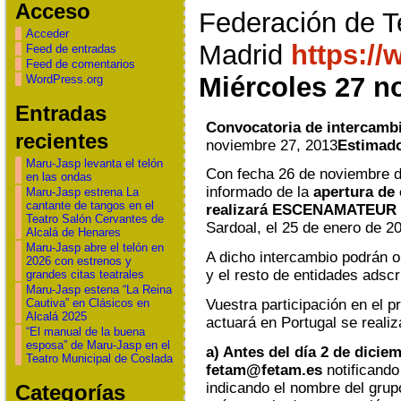
Acceso
Federación de T
Acceder
Madrid
https://
Feed de entradas
Feed de comentarios
Miércoles 27 n
WordPress.org
Entradas
Convocatoria de intercamb
recientes
noviembre 27, 2013
Estimado
Maru-Jasp levanta el telón
Con fecha 26 de noviembre 
en las ondas
informado de la
apertura de 
Maru-Jasp estrena La
cantante de tangos en el
realizará ESCENAMATEUR
Teatro Salón Cervantes de
Sardoal, el 25 de enero de 2
Alcalá de Henares
Maru-Jasp abre el telón en
A dicho intercambio podrán 
2026 con estrenos y
y el resto de entidades adsc
grandes citas teatrales
Maru-Jasp estena “La Reina
Vuestra participación en el 
Cautiva” en Clásicos en
Alcalá 2025
actuará en Portugal se realiz
“El manual de la buena
esposa” de Maru-Jasp en el
a) Antes del día 2 de dicie
Teatro Municipal de Coslada
fetam@fetam.es
notificando 
indicando el nombre del grup
Categorías