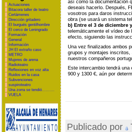
así como la documentación q
Actuaciones
deseais hacerlo. Después, 
Bitacora taller de teatro
vosotros para daros instrucc
Certámenes
obra (se usará un sistema te
Dirección gritadero
b) Entre el 3 de diciembre 
El burgués gentilhombre
El cerco de Leningrado
telemáticamente el vídeo de 
Formación
efecto, siguiendo las instruc
General
Información
Una vez finalizados ambos p
JH El extraño caso
grupos y montajes inscritos,
METRO
nuestros compañeros portug
Mujeres de arena
Radioteatro
Este intercambio tendrá una
Reflexiones en voz alta
900 y 1300 €, aún por determ
Ruidos en la casa
Subvenciones
suspiroteatro
Una zorra se tendió……….
VUELA
Publicado por