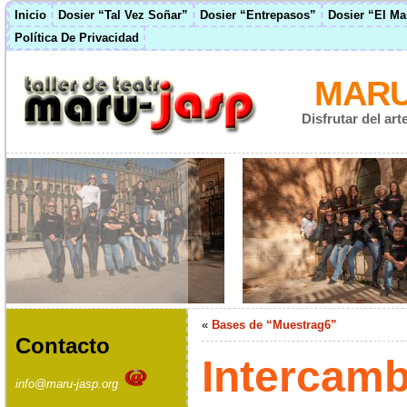
Inicio
Dosier “Tal Vez Soñar”
Dosier “Entrepasos”
Dosier “El M
Política De Privacidad
MARU
Disfrutar del ar
«
Bases de “Muestrag6”
Contacto
Intercamb
info@maru-jasp.org