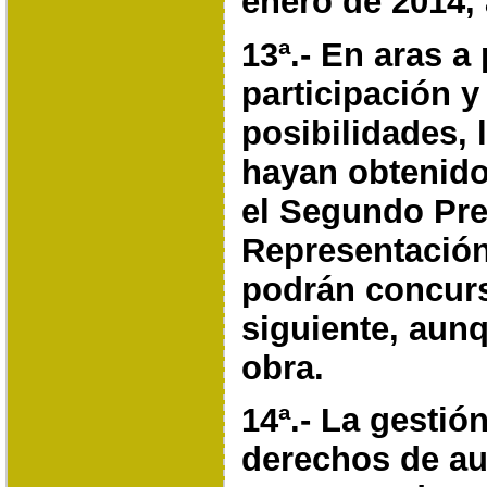
enero de 2014,
13ª.- En aras a
participación y 
posibilidades,
hayan obtenido
el Segundo Pre
Representación
podrán concurs
siguiente, aun
obra.
14ª.- La gestió
derechos de au