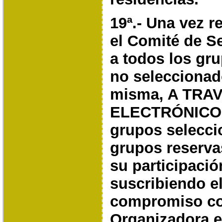
19ª.- Una vez r
el Comité de S
a todos los
gru
no seleccionado
misma, A TRA
ELECTRÓNICO 
grupos selecci
grupos reserva
su participación
suscribiendo e
compromiso co
Organizadora 