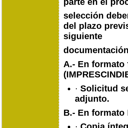
parte en el pro
selección deber
del plazo previ
siguiente
documentación
A.- En formato 
(IMPRESCINDI
·
Solicitud 
adjunto.
B.- En format
·
Copia ínteg