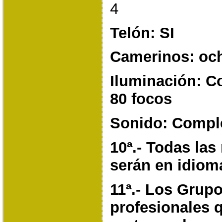
4
Telón: SI
Camerinos: oc
Iluminación: C
80 focos
Sonido: Compl
10ª.- Todas las
serán en idiom
11ª.- Los Grup
profesionales 