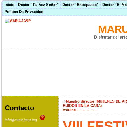
Inicio
Dosier “Tal Vez Soñar”
Dosier “Entrepasos”
Dosier “El M
Política De Privacidad
MARU
Disfrutar del ar
«
Nuestro director (MUJERES DE A
RUIDOS EN LA CASA)
Contacto
estrena………………
info@maru-jasp.org
VIII FEST