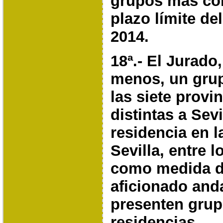
grupos más com
plazo límite
del
2014.
18ª.- El Jurado,
menos, un grup
las siete provi
distintas a Sev
residencia en l
Sevilla,
entre l
como medida de
aficionado and
presenten grup
residencias.