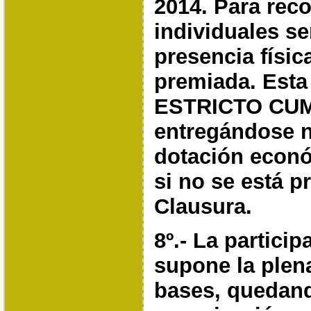
2014. Para rec
individuales s
presencia físic
premiada. Esta
ESTRICTO CUM
entregándose ni
dotación econ
si no se está p
Clausura.
8º.- La particip
supone la plen
bases, queda