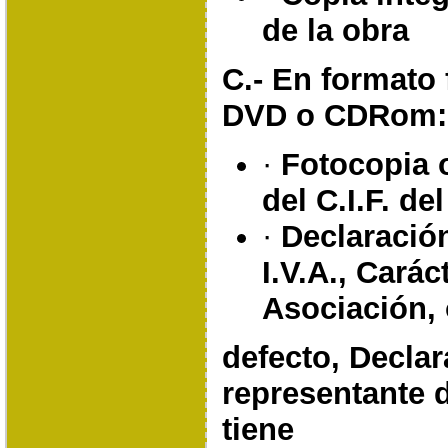
de la obra
C.- En formato 
DVD o CDRom:
·
Fotocopia 
del C.I.F. de
·
Declaració
I.V.A., Carác
Asociación, 
defecto, Declar
representante 
tiene