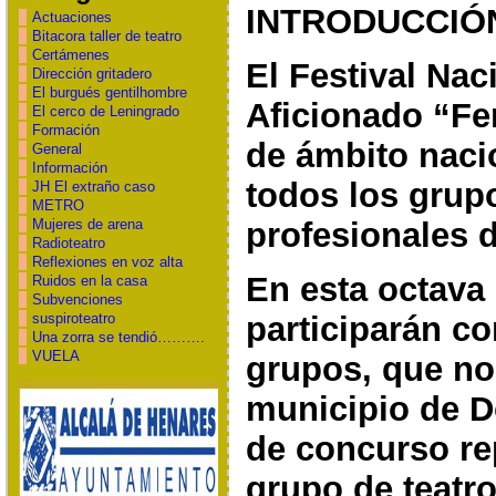
INTRODUCCIÓ
Actuaciones
Bitacora taller de teatro
Certámenes
El Festival Nac
Dirección gritadero
El burgués gentilhombre
Aficionado “Fe
El cerco de Leningrado
Formación
de ámbito
naci
General
Información
todos los grup
JH El extraño caso
METRO
Mujeres de arena
profesionales 
Radioteatro
Reflexiones en voz alta
En esta octava 
Ruidos en la casa
Subvenciones
participarán c
suspiroteatro
Una zorra se tendió……….
VUELA
grupos,
que no
municipio de D
de concurso
re
grupo de teatro