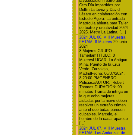
la Asociación Teatro del
Otro Día impartidos por
Delfín Estévez y David
Lázaro en colaboración con
Estudio Ágora. La entrada
Matrícula abierta para Taller
de teatro y creatividad 2024-
2025. Metro La Latina. […]
2024 JUL 06. VIII Muestra
FETAM. 8 Mujeres
29 junio
2024
8 Mujeres GRUPO:
TamerlamTÍTULO: 8
MujeresLUGAR: La Antigua
Mina, Puerto de la Cruz
Verde- Zarzalejo,
MadridFecha: 06/07/2024,
8:20:00 PMGÉNERO:
PoliciacaAUTOR: Robert
Thomas DURACIÓN: 90
minutos Trama de intriga en
la que ocho mujeres
aisladas por la nieve deben
resolver un extraño crimen
ante el que todas parecen
culpables. Marcelo, el
hombre de la casa, aparece
[…]
2024 JUL 07. VIII Muestra
FETAM. Las Andanzas de