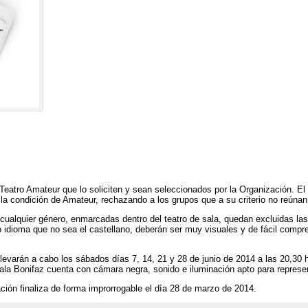
Teatro Amateur que lo soliciten y sean seleccionados por la Organización. El 
la condición de Amateur, rechazando a los grupos que a su criterio no reúnan
ualquier género, enmarcadas dentro del teatro de sala, quedan excluidas las ob
ro idioma que no sea el castellano, deberán ser muy visuales y de fácil comp
evarán a cabo los sábados días 7, 14, 21 y 28 de junio de 2014 a las 20,30 h
Sala Bonifaz cuenta con cámara negra, sonido e iluminación apto para repres
ción finaliza de forma improrrogable el día 28 de marzo de 2014.