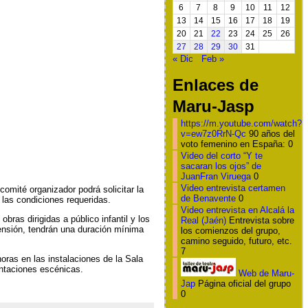
6
7
8
9
10
11
12
13
14
15
16
17
18
19
20
21
22
23
24
25
26
27
28
29
30
31
« Dic
Feb »
Enlaces de
Maru-Jasp
https://m.youtube.com/watch?
v=ew7z0RrN-Qc
90 años del
voto femenino en España: 0
Video del corto “Y te
sacaran los ojos” de
JuanFran Viruega
0
Video entrevista certamen
comité organizador podrá solicitar la
de Benavente
0
 las condiciones requeridas.
Video entrevista en Alcalá la
ras dirigidas a público infantil y los
Real (Jaén)
Entrevista sobre
rensión, tendrán una duración mínima
los comienzos del grupo,
camino seguido, futuro, etc.
7
oras en las instalaciones de la Sala
entaciones escénicas.
Web de Maru-
Jap
Página oficial del grupo
0