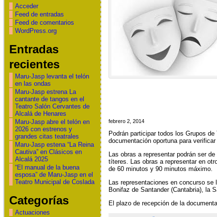
Acceder
Feed de entradas
Feed de comentarios
WordPress.org
Entradas
recientes
Maru-Jasp levanta el telón
en las ondas
Maru-Jasp estrena La
cantante de tangos en el
Teatro Salón Cervantes de
Alcalá de Henares
febrero 2, 2014
Maru-Jasp abre el telón en
2026 con estrenos y
Podrán participar todos los Grupos de 
grandes citas teatrales
documentación oportuna para verificar 
Maru-Jasp estena “La Reina
Cautiva” en Clásicos en
Las obras a representar podrán ser de c
Alcalá 2025
títeres. Las obras a representar en ot
“El manual de la buena
de 60 minutos y 90 minutos máximo.
esposa” de Maru-Jasp en el
Teatro Municipal de Coslada
Las representaciones en concurso se ll
Bonifaz de Santander (Cantabria), la 
Categorías
El plazo de recepción de la documenta
Actuaciones