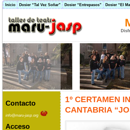
Inicio
Dosier “Tal Vez Soñar”
Dosier “Entrepasos”
Dosier “El M
Disf
1º CERTAMEN I
Contacto
CANTABRIA “JO
info@maru-jasp.org
Acceso