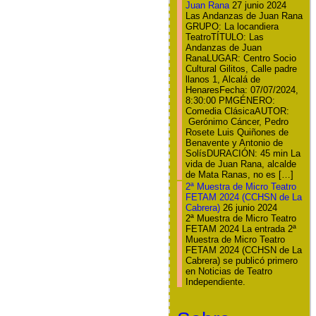
Juan Rana
27 junio 2024
Las Andanzas de Juan Rana
GRUPO: La locandiera
TeatroTÍTULO: Las
Andanzas de Juan
RanaLUGAR: Centro Socio
Cultural Gilitos, Calle padre
llanos 1, Alcalá de
HenaresFecha: 07/07/2024,
8:30:00 PMGÉNERO:
Comedia ClásicaAUTOR:
Gerónimo Cáncer, Pedro
Rosete Luis Quiñones de
Benavente y Antonio de
SolísDURACIÓN: 45 min La
vida de Juan Rana, alcalde
de Mata Ranas, no es […]
2ª Muestra de Micro Teatro
FETAM 2024 (CCHSN de La
Cabrera)
26 junio 2024
2ª Muestra de Micro Teatro
FETAM 2024 La entrada 2ª
Muestra de Micro Teatro
FETAM 2024 (CCHSN de La
Cabrera) se publicó primero
en Noticias de Teatro
Independiente.