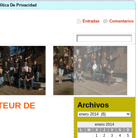
lítica De Privacidad
Entradas
Comentarios
TEUR DE
Archivos
Archivos
enero 2014
L
M
X
J
V
S
D
1
2
3
4
5