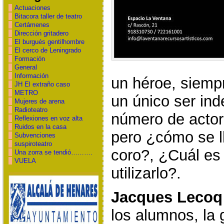
Actuaciones
Bitacora taller de teatro
Certámenes
Dirección gritadero
El burgués gentilhombre
El cerco de Leningrado
Formación
General
Información
un héroe, siemp
JH El extraño caso
METRO
un único ser in
Mujeres de arena
Radioteatro
número de acto
Reflexiones en voz alta
Ruidos en la casa
pero ¿cómo se ll
Subvenciones
suspiroteatro
coro?, ¿Cuál es
Una zorra se tendió……….
VUELA
utilizarlo?.
Jacques Lecoq
los alumnos, la 