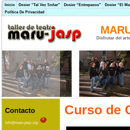
Inicio
Dosier “Tal Vez Soñar”
Dosier “Entrepasos”
Dosier “El M
Política De Privacidad
MARU
Disfrutar del ar
Curso de C
Contacto
info@maru-jasp.org