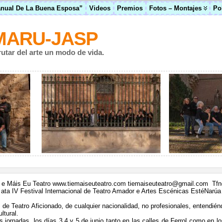
anual De La Buena Esposa”
Videos
Premios
Fotos – Montajes
Po
MARU-JASP
rutar del arte un modo de vida.
Ti e Máis Eu Teatro
www.tiemaiseuteatro.com
tiemaiseuteatro@gmail.com
Tfn
ata
IV Festival Internacional de Teatro Amador e Artes Escénicas
EstéNarúa
 de Teatro Aficionado, de
cualquier nacionalidad, no profesionales, entendié
ultural.
es jornadas, los días 3,
4 y 5 de junio
tanto en las calles de Ferrol como en 