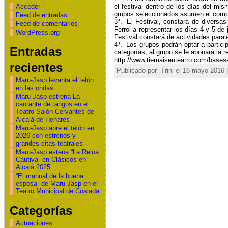
el festival dentro de los días del mi
Acceder
grupos seleccionados asumen el compr
Feed de entradas
3ª.- El Festival
, constará de
diversas
Feed de comentarios
Ferrol a representar los días 4 y 5 de
WordPress.org
Festival constará de
actividades paral
4ª.- Los grupos
podrán optar
a
partic
Entradas
categorías, al grupo se le abonará la
r
http://www.tiemaiseuteatro.com/bases-
recientes
Publicado por
Trini el 16 mayo 2016 
Maru-Jasp levanta el telón
en las ondas
Maru-Jasp estrena La
cantante de tangos en el
Teatro Salón Cervantes de
Alcalá de Henares
Maru-Jasp abre el telón en
2026 con estrenos y
grandes citas teatrales
Maru-Jasp estena “La Reina
Cautiva” en Clásicos en
Alcalá 2025
“El manual de la buena
esposa” de Maru-Jasp en el
Teatro Municipal de Coslada
Categorías
Actuaciones