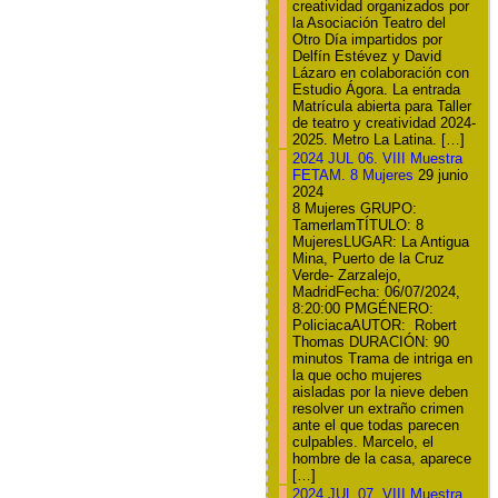
creatividad organizados por
la Asociación Teatro del
Otro Día impartidos por
Delfín Estévez y David
Lázaro en colaboración con
Estudio Ágora. La entrada
Matrícula abierta para Taller
de teatro y creatividad 2024-
2025. Metro La Latina. […]
2024 JUL 06. VIII Muestra
FETAM. 8 Mujeres
29 junio
2024
8 Mujeres GRUPO:
TamerlamTÍTULO: 8
MujeresLUGAR: La Antigua
Mina, Puerto de la Cruz
Verde- Zarzalejo,
MadridFecha: 06/07/2024,
8:20:00 PMGÉNERO:
PoliciacaAUTOR: Robert
Thomas DURACIÓN: 90
minutos Trama de intriga en
la que ocho mujeres
aisladas por la nieve deben
resolver un extraño crimen
ante el que todas parecen
culpables. Marcelo, el
hombre de la casa, aparece
[…]
2024 JUL 07. VIII Muestra