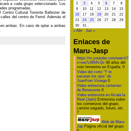
nicará a
cada grupo seleccionado.
Los
2
3
4
5
6
7
8
idades programadas.
9
10
11
12
13
14
15
l Centro Cultural
Torrente Ballester de
16
17
18
19
20
21
22
y
calles del centro de Ferrol. Además el
23
24
25
26
27
28
29
o en ambas.
En caso de optar a ambas
30
31
.
« Abr
Jun »
Enlaces de
Maru-Jasp
https://m.youtube.com/watch?
v=ew7z0RrN-Qc
90 años del
voto femenino en España: 0
Video del corto “Y te
sacaran los ojos” de
JuanFran Viruega
0
Video entrevista certamen
de Benavente
0
Video entrevista en Alcalá la
Real (Jaén)
Entrevista sobre
los comienzos del grupo,
camino seguido, futuro, etc.
7
Web de Maru-
Jap
Página oficial del grupo
0