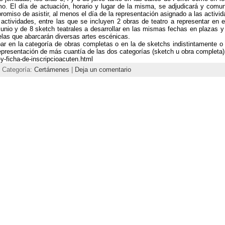
smo. El día de
actuación, horario y lugar de la misma, se adjudicará y comu
omiso de asistir, al menos
el día de la representación asignado a las activ
 actividades, entre
las que se
incluyen 2 obras de teatro a representar en e
 junio y de
8 sketch teatrales a desarrollar en las mismas fechas en plazas 
elas que abarcarán diversas artes escénicas.
ipar en la categoría de obras
completas o en la de sketchs indistintamente 
epresentación de más cuantía de las dos categorías (sketch u obra
completa
)
y-ficha-de-inscripcioacuten.html
| Categoría:
Certámenes
|
Deja un comentario