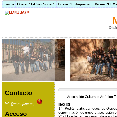
Inicio
Dosier “Tal Vez Soñar”
Dosier “Entrepasos”
Dosier “El M
Disf
Contacto
Asociación Cultural e Artística 
info@maru-jasp.org
BASES
1ª.- Podrán partici
par todos los Grupos
Acceso
denominación de grupo o asociación
c
2ª.- El
certamen se
desarrollará
en
tr