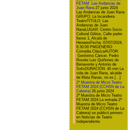
FETAM. Las Andanzas de
Juan Rana
27 junio 2024
Las Andanzas de Juan Rana
GRUPO: La locandiera
TeatroTÍTULO: Las
Andanzas de Juan
RanaLUGAR: Centro Socio
Cultural Gilitos, Calle padre
llanos 1, Alcalá de
HenaresFecha: 07/07/2024,
8:30:00 PMGÉNERO:
Comedia ClásicaAUTOR:
Gerónimo Cáncer, Pedro
Rosete Luis Quiñones de
Benavente y Antonio de
SolísDURACIÓN: 45 min La
vida de Juan Rana, alcalde
de Mata Ranas, no es […]
2ª Muestra de Micro Teatro
FETAM 2024 (CCHSN de La
Cabrera)
26 junio 2024
2ª Muestra de Micro Teatro
FETAM 2024 La entrada 2ª
Muestra de Micro Teatro
FETAM 2024 (CCHSN de La
Cabrera) se publicó primero
en Noticias de Teatro
Independiente.