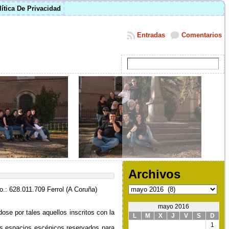
lítica De Privacidad
Entradas
Comentarios
Archivos
Archivos
o.:
628.011.709 Ferrol (A Coruña)
mayo 2016
ndose por tales
aquellos inscritos con la
L
M
X
J
V
S
D
1
los espacios escénicos
reservados para