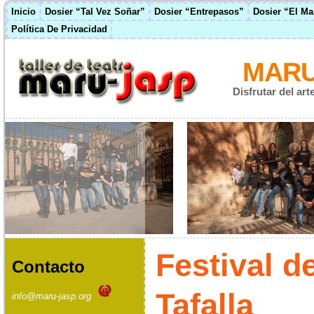
Inicio
Dosier “Tal Vez Soñar”
Dosier “Entrepasos”
Dosier “El M
Política De Privacidad
MARU
Disfrutar del ar
Festival d
Contacto
Tafalla
info@maru-jasp.org