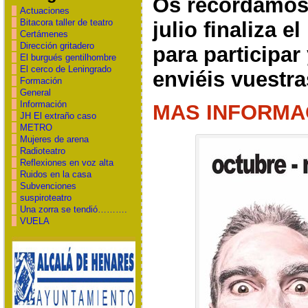
Os recordamos 
Actuaciones
Bitacora taller de teatro
julio finaliza e
Certámenes
Dirección gritadero
para participar
El burgués gentilhombre
El cerco de Leningrado
enviéis vuestr
Formación
General
Información
MAS INFORMA
JH El extraño caso
METRO
Mujeres de arena
Radioteatro
Reflexiones en voz alta
Ruidos en la casa
Subvenciones
suspiroteatro
Una zorra se tendió……….
VUELA