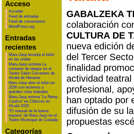
Acceso
GABALZEKA T
Acceder
Feed de entradas
Feed de comentarios
colaboración co
WordPress.org
CULTURA DE 
Entradas
nueva edición de
recientes
del Tercer Sect
Maru-Jasp levanta el telón
en las ondas
Maru-Jasp estrena La
finalidad promoc
cantante de tangos en el
Teatro Salón Cervantes de
actividad teatra
Alcalá de Henares
Maru-Jasp abre el telón en
profesional, apo
2026 con estrenos y
grandes citas teatrales
Maru-Jasp estena “La Reina
han optado por e
Cautiva” en Clásicos en
Alcalá 2025
difusión de su l
“El manual de la buena
esposa” de Maru-Jasp en el
propuestas escé
Teatro Municipal de Coslada
Categorías