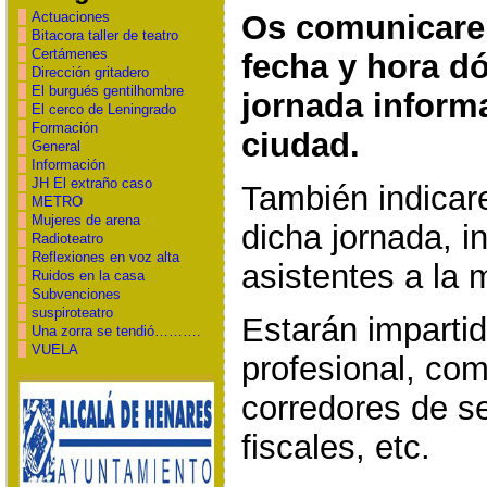
Actuaciones
Os comunicarem
Bitacora taller de teatro
Certámenes
fecha y hora dó
Dirección gritadero
El burgués gentilhombre
jornada inform
El cerco de Leningrado
Formación
ciudad.
General
Información
JH El extraño caso
También indicar
METRO
Mujeres de arena
dicha jornada, i
Radioteatro
Reflexiones en voz alta
asistentes a la 
Ruidos en la casa
Subvenciones
suspiroteatro
Estarán imparti
Una zorra se tendió……….
VUELA
profesional, co
corredores de s
fiscales, etc.