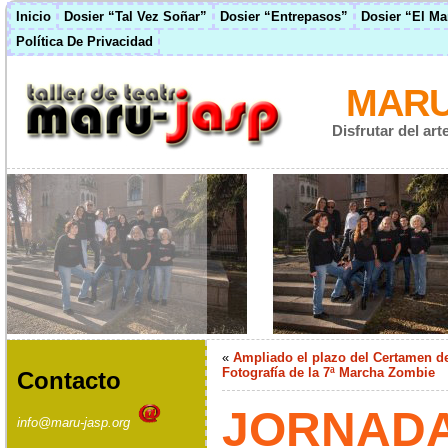
Inicio
Dosier “Tal Vez Soñar”
Dosier “Entrepasos”
Dosier “El M
Política De Privacidad
MARU
Disfrutar del ar
«
Ampliado el plazo del Certamen d
Fotografía de la 7ª Marcha Zombie
Contacto
JORNAD
info@maru-jasp.org