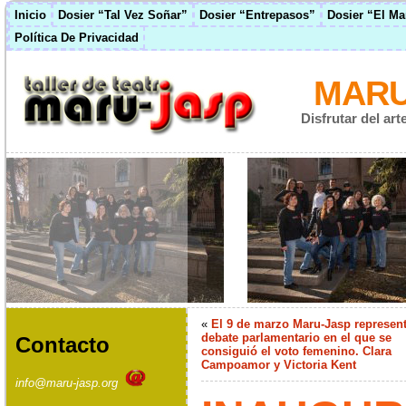
Inicio
Dosier “Tal Vez Soñar”
Dosier “Entrepasos”
Dosier “El M
Política De Privacidad
MARU
Disfrutar del ar
«
El 9 de marzo Maru-Jasp represent
debate parlamentario en el que se
Contacto
consiguió el voto femenino. Clara
Campoamor y Victoria Kent
info@maru-jasp.org