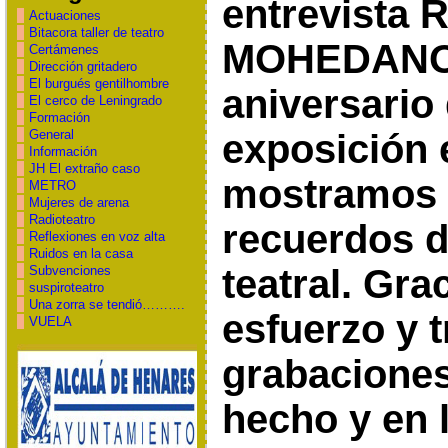
entrevista 
Actuaciones
Bitacora taller de teatro
MOHEDANO,
Certámenes
Dirección gritadero
El burgués gentilhombre
aniversario 
El cerco de Leningrado
Formación
General
exposición 
Información
JH El extraño caso
mostramos 
METRO
Mujeres de arena
Radioteatro
recuerdos d
Reflexiones en voz alta
Ruidos en la casa
teatral. Gra
Subvenciones
suspiroteatro
Una zorra se tendió……….
esfuerzo y t
VUELA
grabacione
hecho y en 