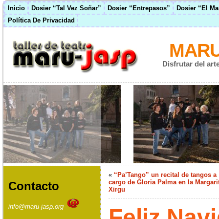
Inicio
Dosier “Tal Vez Soñar”
Dosier “Entrepasos”
Dosier “El M
Política De Privacidad
MARU
Disfrutar del ar
«
“Pa’Tango” un recital de tangos a
cargo de Gloria Palma en la Margari
Contacto
Xirgu
info@maru-jasp.org
Feliz Nav