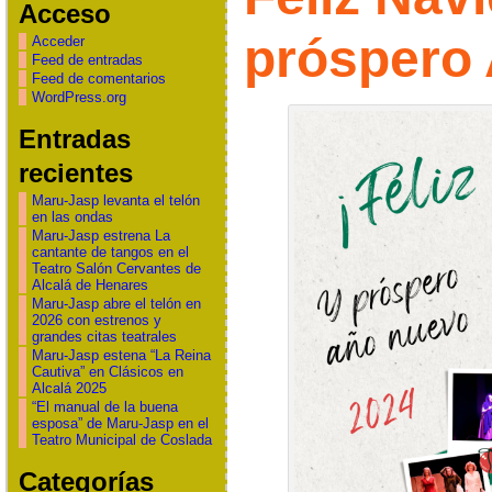
Acceso
próspero
Acceder
Feed de entradas
Feed de comentarios
WordPress.org
Entradas
recientes
Maru-Jasp levanta el telón
en las ondas
Maru-Jasp estrena La
cantante de tangos en el
Teatro Salón Cervantes de
Alcalá de Henares
Maru-Jasp abre el telón en
2026 con estrenos y
grandes citas teatrales
Maru-Jasp estena “La Reina
Cautiva” en Clásicos en
Alcalá 2025
“El manual de la buena
esposa” de Maru-Jasp en el
Teatro Municipal de Coslada
Categorías