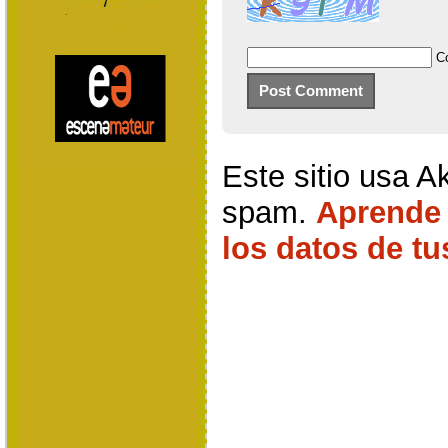
C
Este sitio usa A
spam.
Aprende
los datos de t