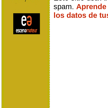
spam.
Aprende
los datos de t