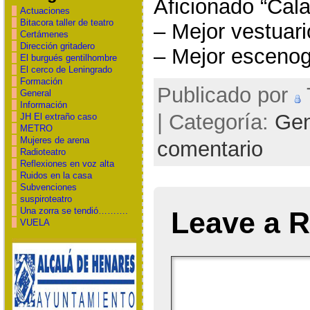
Aficionado “Cal
Actuaciones
Bitacora taller de teatro
– Mejor vestuari
Certámenes
Dirección gritadero
– Mejor escenog
El burgués gentilhombre
El cerco de Leningrado
Formación
Publicado por
General
Información
| Categoría:
Gen
JH El extraño caso
METRO
Mujeres de arena
comentario
Radioteatro
Reflexiones en voz alta
Ruidos en la casa
Subvenciones
suspiroteatro
Una zorra se tendió……….
Leave a R
VUELA