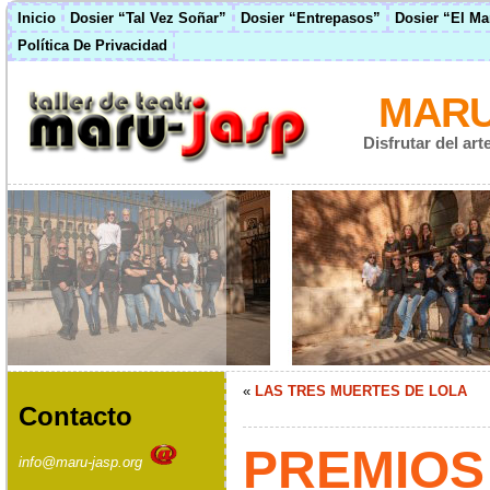
Inicio
Dosier “Tal Vez Soñar”
Dosier “Entrepasos”
Dosier “El M
Política De Privacidad
MARU
Disfrutar del ar
«
LAS TRES MUERTES DE LOLA
Contacto
PREMIOS
info@maru-jasp.org