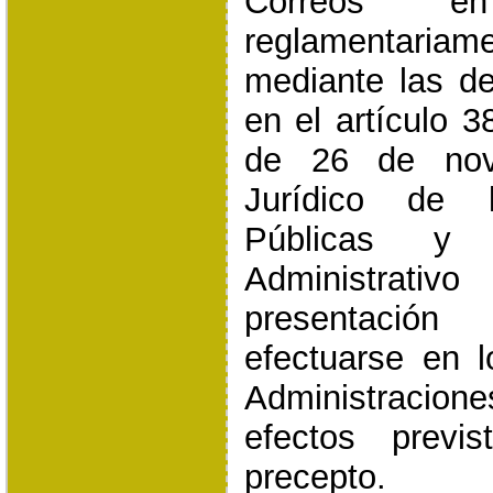
Correos e
reglamentaria
mediante las d
en el artículo 3
de 26 de nov
Jurídico de l
Públicas y 
Administrat
presentaci
efectuarse en l
Administracio
efectos prev
precepto.