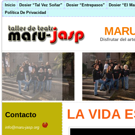
Inicio
Dosier “Tal Vez Soñar”
Dosier “Entrepasos”
Dosier “El M
Política De Privacidad
MARU
Disfrutar del ar
LA VIDA 
Contacto
info@maru-jasp.org