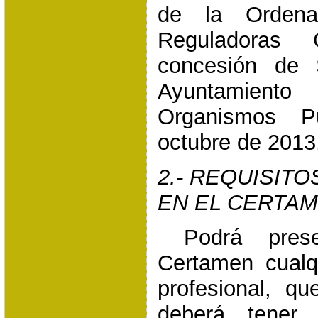
de la Orden
Reguladoras 
concesión de 
Ayuntamient
Organismos P
octubre de 2013
2.- REQUISITO
EN EL CERTA
Podrá pres
Certamen cualqu
profesional, q
deberá tener p