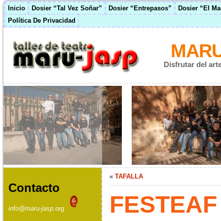
Inicio
Dosier “Tal Vez Soñar”
Dosier “Entrepasos”
Dosier “El M
Política De Privacidad
MARU
Disfrutar del ar
«
TAFALLA
Contacto
FESTEAF
info@maru-jasp.org