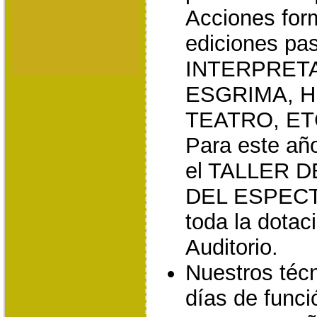
Acciones for
ediciones p
INTERPRETA
ESGRIMA, H
TEATRO, ETC 
Para este añ
el TALLER 
DEL ESPECT
toda la dotac
Auditorio.
Nuestros técn
días de funci