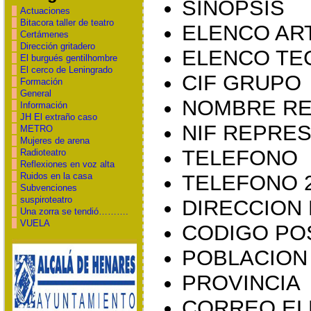
SINOPSIS
Actuaciones
Bitacora taller de teatro
ELENCO AR
Certámenes
Dirección gritadero
ELENCO TE
El burgués gentilhombre
El cerco de Leningrado
CIF GRUPO
Formación
General
NOMBRE R
Información
JH El extraño caso
NIF REPRE
METRO
Mujeres de arena
TELEFONO
Radioteatro
Reflexiones en voz alta
Ruidos en la casa
TELEFONO 
Subvenciones
suspiroteatro
DIRECCION
Una zorra se tendió……….
VUELA
CODIGO PO
POBLACION
PROVINCIA
CORREO EL