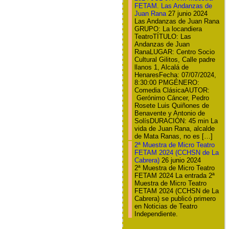
FETAM. Las Andanzas de
Juan Rana
27 junio 2024
Las Andanzas de Juan Rana
GRUPO: La locandiera
TeatroTÍTULO: Las
Andanzas de Juan
RanaLUGAR: Centro Socio
Cultural Gilitos, Calle padre
llanos 1, Alcalá de
HenaresFecha: 07/07/2024,
8:30:00 PMGÉNERO:
Comedia ClásicaAUTOR:
Gerónimo Cáncer, Pedro
Rosete Luis Quiñones de
Benavente y Antonio de
SolísDURACIÓN: 45 min La
vida de Juan Rana, alcalde
de Mata Ranas, no es […]
2ª Muestra de Micro Teatro
FETAM 2024 (CCHSN de La
Cabrera)
26 junio 2024
2ª Muestra de Micro Teatro
FETAM 2024 La entrada 2ª
Muestra de Micro Teatro
FETAM 2024 (CCHSN de La
Cabrera) se publicó primero
en Noticias de Teatro
Independiente.