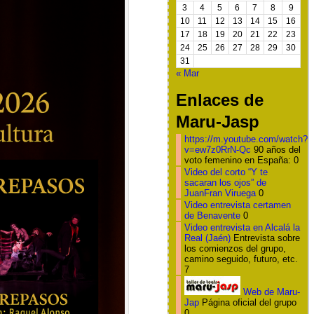
3
4
5
6
7
8
9
10
11
12
13
14
15
16
17
18
19
20
21
22
23
24
25
26
27
28
29
30
31
« Mar
Enlaces de
Maru-Jasp
https://m.youtube.com/watch?
v=ew7z0RrN-Qc
90 años del
voto femenino en España: 0
Video del corto “Y te
sacaran los ojos” de
JuanFran Viruega
0
Video entrevista certamen
de Benavente
0
Video entrevista en Alcalá la
Real (Jaén)
Entrevista sobre
los comienzos del grupo,
camino seguido, futuro, etc.
7
Web de Maru-
Jap
Página oficial del grupo
0