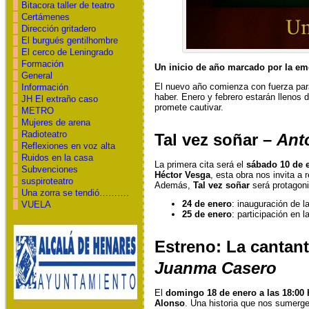
Bitacora taller de teatro
Certámenes
Dirección gritadero
El burgués gentilhombre
El cerco de Leningrado
Formación
Un inicio de año marcado por la emo
General
El nuevo año comienza con fuerza pa
Información
haber. Enero y febrero estarán llenos
JH El extraño caso
promete cautivar.
METRO
Mujeres de arena
Radioteatro
Tal vez soñar
–
Ant
Reflexiones en voz alta
Ruidos en la casa
La primera cita será el
sábado 10 de e
Subvenciones
Héctor Vesga
, esta obra nos invita a
suspiroteatro
Además,
Tal vez soñar
será protagoni
Una zorra se tendió……….
24 de enero
: inauguración de l
VUELA
25 de enero
: participación en l
Estreno: La cantan
Juanma Casero
El
domingo 18 de enero a las 18:00 
Alonso
. Una historia que nos sumerge