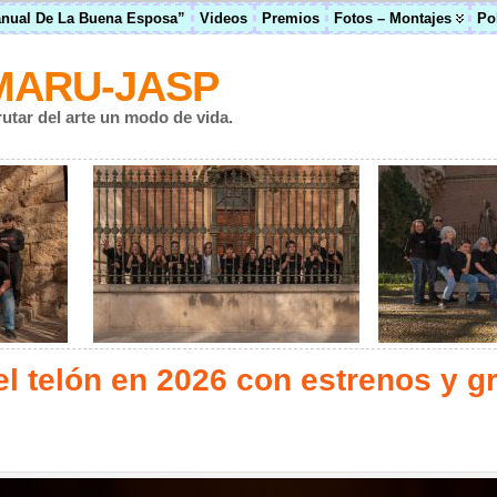
anual De La Buena Esposa”
Videos
Premios
Fotos – Montajes
Po
MARU-JASP
rutar del arte un modo de vida.
l telón en 2026 con estrenos y g