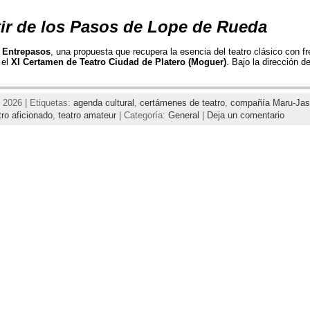
tir de los Pasos de Lope de Rueda
n
Entrepasos
, una propuesta que recupera la esencia del teatro clásico con fr
 el
XI Certamen de Teatro Ciudad de Platero (Moguer)
. Bajo la dirección d
 2026 | Etiquetas:
agenda cultural
,
certámenes de teatro
,
compañía Maru-Jas
tro aficionado
,
teatro amateur
| Categoría:
General
|
Deja un comentario