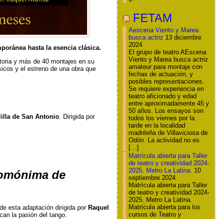
FETAM
Aescena Viento y Marea
busca actriz
13 diciembre
2024
poránea hasta la esencia clásica.
El grupo de teatro AEscena
Viento y Marea busca actriz
ctoria y más de 40 montajes en su
amateur para montaje con
icos y el estreno de una obra que
fechas de actuación, y
posibles representaciones.
Se requiere experiencia en
teatro aficionado y edad
entre aproximadamente 45 y
50 años. Los ensayos son
lilla de San Antonio
. Dirigida por
todos los viernes por la
tarde en la localidad
madrileña de Villaviciosa de
Odón. La actividad no es
[…]
Matrícula abierta para Taller
de teatro y creatividad 2024-
2025. Metro La Latina.
10
homónima de
septiembre 2024
Matrícula abierta para Taller
de teatro y creatividad 2024-
2025. Metro La Latina.
Matrícula abierta para los
de esta adaptación dirigida por
Raquel
cursos de Teatro y
can la pasión del tango.