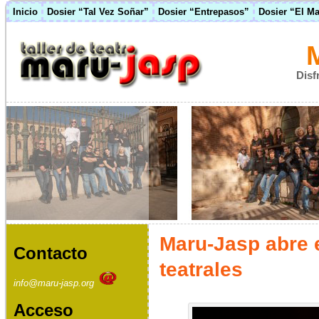
Inicio
Dosier “Tal Vez Soñar”
Dosier “Entrepasos”
Dosier “El M
Disf
Maru-Jasp abre e
Contacto
teatrales
info@maru-jasp.org
Acceso