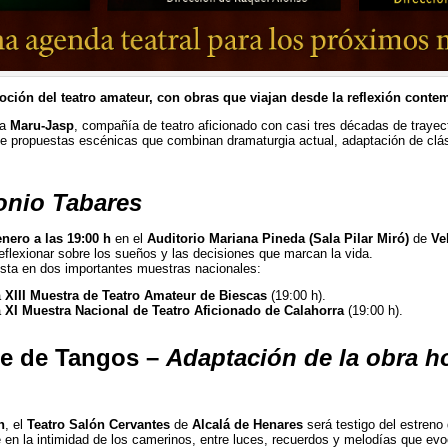
ción del teatro amateur, con obras que viajan desde la reflexión contem
ra
Maru-Jasp
, compañía de teatro aficionado con casi tres décadas de traye
 de propuestas escénicas que combinan dramaturgia actual, adaptación de clás
onio Tabares
nero a las 19:00 h
en el
Auditorio Mariana Pineda (Sala Pilar Miró)
de
Ve
 reflexionar sobre los sueños y las decisiones que marcan la vida.
sta en dos importantes muestras nacionales:
a
XIII Muestra de Teatro Amateur de Biescas
(19:00 h).
a
XI Muestra Nacional de Teatro Aficionado de Calahorra
(19:00 h).
te de Tangos
–
Adaptación de la obra 
h
, el
Teatro Salón Cervantes
de
Alcalá de Henares
será testigo del estreno 
 en la intimidad de los camerinos, entre luces, recuerdos y melodías que evo