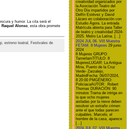
creatividad organizados por
la Asociación Teatro del
Otro Día impartidos por
Delfín Estévez y David
Lázaro en colaboración con
escura y humor. La cita será el
Estudio Ágora. La entrada
e
Raquel Alonso
, esta obra promete
Matrícula abierta para Taller
de teatro y creatividad 2024-
2025. Metro La Latina. […]
2024 JUL 06. VIII Muestra
p
,
estreno teatral
,
Festivales de
FETAM. 8 Mujeres
29 junio
2024
8 Mujeres GRUPO:
TamerlamTÍTULO: 8
MujeresLUGAR: La Antigua
Mina, Puerto de la Cruz
Verde- Zarzalejo,
MadridFecha: 06/07/2024,
8:20:00 PMGÉNERO:
PoliciacaAUTOR: Robert
Thomas DURACIÓN: 90
minutos Trama de intriga en
la que ocho mujeres
aisladas por la nieve deben
resolver un extraño crimen
ante el que todas parecen
culpables. Marcelo, el
hombre de la casa, aparece
[…]
2024 JUL 07. VIII Muestra