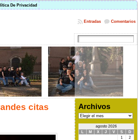
lítica De Privacidad
Entradas
Comentarios
randes citas
Archivos
Archivos
agosto 2026
L
M
X
J
V
S
D
1
2