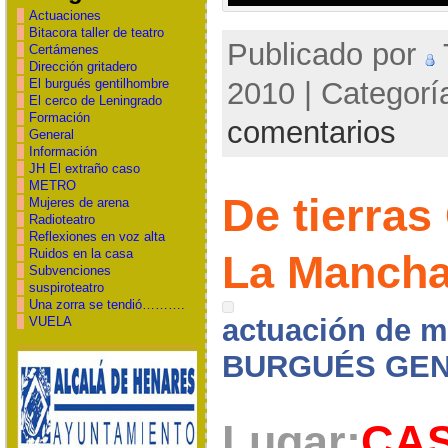
Actuaciones
Bitacora taller de teatro
Publicado por
Certámenes
Dirección gritadero
El burgués gentilhombre
2010 | Categorí
El cerco de Leningrado
Formación
comentarios
General
Información
JH El extraño caso
METRO
De tierras
Mujeres de arena
Radioteatro
Reflexiones en voz alta
Ruidos en la casa
La Manc
Subvenciones
suspiroteatro
Una zorra se tendió……….
actuación de m
VUELA
BURGUÉS GE
Lugar:
CAS