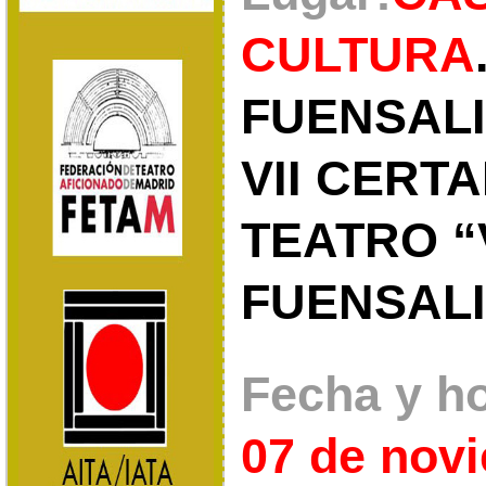
CULTURA
FUENSALI
VII CERT
TEATRO “
FUENSAL
Fecha y ho
07 de nov