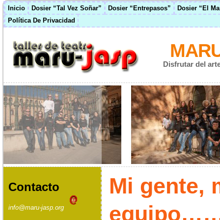
Inicio
Dosier “Tal Vez Soñar”
Dosier “Entrepasos”
Dosier “El M
Política De Privacidad
MARU
Disfrutar del ar
Mi gente, 
Contacto
equipo…
info@maru-jasp.org