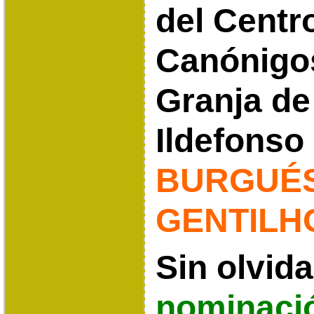
del Centr
Canónigo
Granja de
Ildefonso
BURGUÉ
GENTILH
Sin olvida
nominació