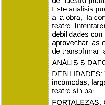
de nuestro prod
Este análisis pu
a la obra, la co
teatro. Intenta
debilidades con 
aprovechar las o
de transofrmar 
ANÁLISIS DAF
DEBILIDADES: T
incómodas, larga
teatro sin bar.
FORTALEZAS: Gr