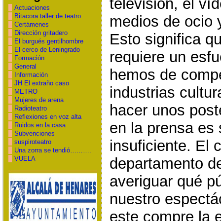
televisión, el ví
Actuaciones
Bitacora taller de teatro
medios de ocio y
Certámenes
Dirección gritadero
Esto significa qu
El burgués gentilhombre
El cerco de Leningrado
requiere un esfu
Formación
General
hemos de compet
Información
JH El extraño caso
industrias cultu
METRO
Mujeres de arena
hacer unos post
Radioteatro
Reflexiones en voz alta
en la prensa es 
Ruidos en la casa
Subvenciones
insuficiente. El
suspiroteatro
Una zorra se tendió……….
departamento de
VUELA
averiguar qué pú
nuestro espectá
este compre la e