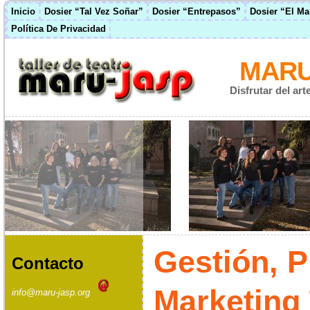
Inicio
Dosier “Tal Vez Soñar”
Dosier “Entrepasos”
Dosier “El M
Política De Privacidad
MARU
Disfrutar del ar
Gestión, 
Contacto
Marketing 
info@maru-jasp.org