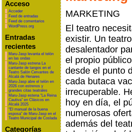
Acceso
MARKETING
Acceder
Feed de entradas
Feed de comentarios
El teatro necesi
WordPress.org
Entradas
existir. Un teatr
recientes
desalentador par
Maru-Jasp levanta el telón
el propio públic
en las ondas
Maru-Jasp estrena La
desde el punto d
cantante de tangos en el
Teatro Salón Cervantes de
Alcalá de Henares
cada butaca vac
Maru-Jasp abre el telón en
2026 con estrenos y
irrecuperable. 
grandes citas teatrales
Maru-Jasp estena “La Reina
hoy en día, el p
Cautiva” en Clásicos en
Alcalá 2025
“El manual de la buena
numerosas ofert
esposa” de Maru-Jasp en el
Teatro Municipal de Coslada
además del teatr
Categorías