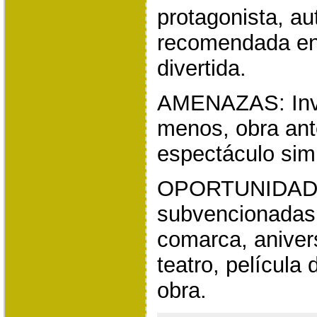
protagonista, a
recomendada en
divertida.
AMENAZAS: Invie
menos, obra ante
espectáculo simi
OPORTUNIDADE
subvencionadas, 
comarca, anivers
teatro, película
obra.