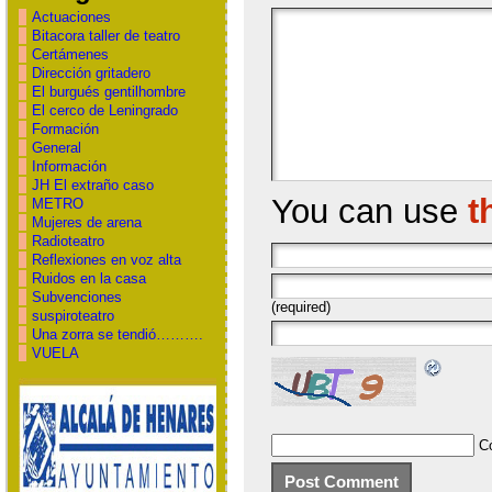
Actuaciones
Bitacora taller de teatro
Certámenes
Dirección gritadero
El burgués gentilhombre
El cerco de Leningrado
Formación
General
Información
JH El extraño caso
You can use
t
METRO
Mujeres de arena
Radioteatro
Reflexiones en voz alta
Ruidos en la casa
Subvenciones
(required)
suspiroteatro
Una zorra se tendió……….
VUELA
C