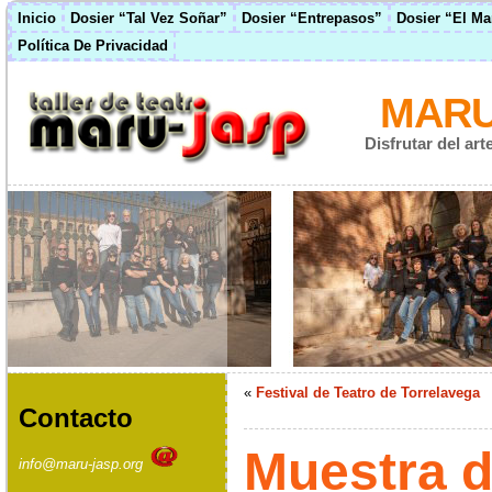
Inicio
Dosier “Tal Vez Soñar”
Dosier “Entrepasos”
Dosier “El M
Política De Privacidad
MARU
Disfrutar del ar
«
Festival de Teatro de Torrelavega
Contacto
Muestra d
info@maru-jasp.org