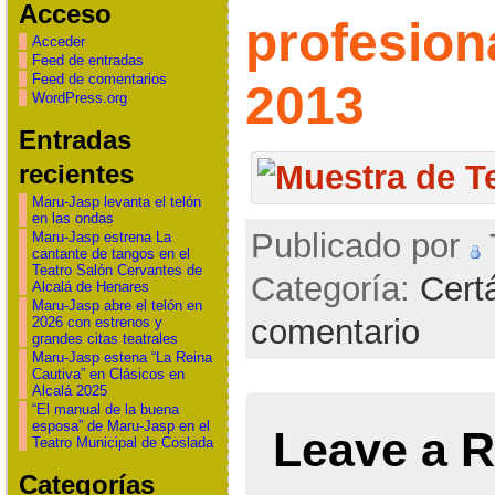
Acceso
profesion
Acceder
Feed de entradas
Feed de comentarios
2013
WordPress.org
Entradas
recientes
Maru-Jasp levanta el telón
en las ondas
Publicado por
T
Maru-Jasp estrena La
cantante de tangos en el
Teatro Salón Cervantes de
Categoría:
Cert
Alcalá de Henares
Maru-Jasp abre el telón en
comentario
2026 con estrenos y
grandes citas teatrales
Maru-Jasp estena “La Reina
Cautiva” en Clásicos en
Alcalá 2025
“El manual de la buena
esposa” de Maru-Jasp en el
Leave a R
Teatro Municipal de Coslada
Categorías