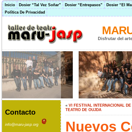
Inicio
Dosier “Tal Vez Soñar”
Dosier “Entrepasos”
Dosier “El M
Política De Privacidad
MARU
Disfrutar del ar
«
VI FESTIVAL INTERNACIONAL DE
TEATRO DE OUJDA
Contacto
Nuevos C
info@maru-jasp.org