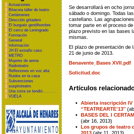
Actuaciones
Se desarrollará en ocho jorn
Bitacora taller de teatro
sábado o domingo. Todas las
Certámenes
castellano. Las agrupacio
Dirección gritadero
tomar parte en el proceso de 
El burgués gentilhombre
El cerco de Leningrado
plazo previsto en las bases 
Formación
mismas.
General
Información
El plazo de presentación de 
JH El extraño caso
21 de junio de 2013.
METRO
Mujeres de arena
Benavente_Bases XVII.pdf
Radioteatro
Reflexiones en voz alta
Solicitud.doc
Ruidos en la casa
Subvenciones
suspiroteatro
Artículos relacionad
Una zorra se tendió……….
VUELA
Abierta inscripción IV
“TEATREARTE’13″
(ab
BASES DEL I CERTA
(abr 16, 2013)
Los grupos de teatro 
2013
(abr 11, 2013)