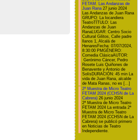
FETAM. Las Andanzas de
Juan Rana
27 junio 2024
Las Andanzas de Juan Rana
GRUPO: La locandiera
TeatroTÍTULO: Las
Andanzas de Juan
RanaLUGAR: Centro Socio
Cultural Gilitos, Calle padre
llanos 1, Alcalá de
HenaresFecha: 07/07/2024,
8:30:00 PMGÉNERO:
Comedia ClásicaAUTOR:
Gerónimo Cáncer, Pedro
Rosete Luis Quiñones de
Benavente y Antonio de
SolísDURACIÓN: 45 min La
vida de Juan Rana, alcalde
de Mata Ranas, no es […]
2ª Muestra de Micro Teatro
FETAM 2024 (CCHSN de La
Cabrera)
26 junio 2024
2ª Muestra de Micro Teatro
FETAM 2024 La entrada 2ª
Muestra de Micro Teatro
FETAM 2024 (CCHSN de La
Cabrera) se publicó primero
en Noticias de Teatro
Independiente.