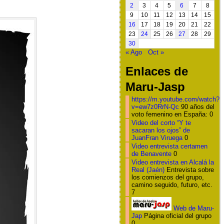
2
3
4
5
6
7
8
9
10
11
12
13
14
15
16
17
18
19
20
21
22
23
24
25
26
27
28
29
30
« Ago
Oct »
Enlaces de
Maru-Jasp
https://m.youtube.com/watch?
v=ew7z0RrN-Qc
90 años del
voto femenino en España: 0
Video del corto “Y te
sacaran los ojos” de
JuanFran Viruega
0
Video entrevista certamen
de Benavente
0
Video entrevista en Alcalá la
Real (Jaén)
Entrevista sobre
los comienzos del grupo,
camino seguido, futuro, etc.
7
Web de Maru-
Jap
Página oficial del grupo
0