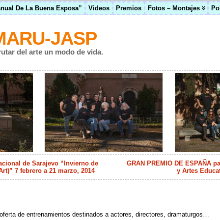
anual De La Buena Esposa”
Videos
Premios
Fotos – Montajes
Po
MARU-JASP
rutar del arte un modo de vida.
nacional de Sarajevo “Invierno de
GRAN PREMIO DE ESPAÑA para 
Art)” 7 febrero a 21 marzo, 2014
y Artes Educa
!
oferta de entrenamientos destinados a actores, directores, dramaturgos…