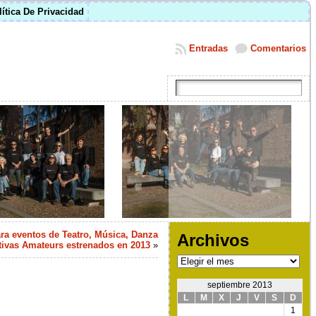
lítica De Privacidad
Entradas
Comentarios
eventos de Teatro, Música, Danza
Archivos
tivas Amateurs estrenados en 2013
»
Archivos
septiembre 2013
L
M
X
J
V
S
D
1