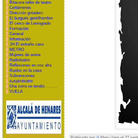
Bitacora taller de teatro
Certámenes
Dirección gritadero
El burgués gentilhombre
El cerco de Leningrado
Formación
General
Información
JH El extraño caso
METRO
Mujeres de arena
Radioteatro
Reflexiones en voz alta
Ruidos en la casa
Subvenciones
suspiroteatro
Una zorra se tendió……….
VUELA
Publicado por
Maru-Jasp el 27 sept