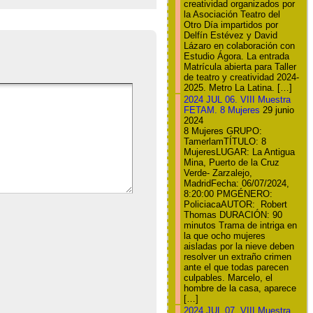
creatividad organizados por
la Asociación Teatro del
Otro Día impartidos por
Delfín Estévez y David
Lázaro en colaboración con
Estudio Ágora. La entrada
Matrícula abierta para Taller
de teatro y creatividad 2024-
2025. Metro La Latina. […]
2024 JUL 06. VIII Muestra
FETAM. 8 Mujeres
29 junio
2024
8 Mujeres GRUPO:
TamerlamTÍTULO: 8
MujeresLUGAR: La Antigua
Mina, Puerto de la Cruz
Verde- Zarzalejo,
MadridFecha: 06/07/2024,
8:20:00 PMGÉNERO:
PoliciacaAUTOR: Robert
Thomas DURACIÓN: 90
minutos Trama de intriga en
la que ocho mujeres
aisladas por la nieve deben
resolver un extraño crimen
ante el que todas parecen
culpables. Marcelo, el
hombre de la casa, aparece
[…]
2024 JUL 07. VIII Muestra