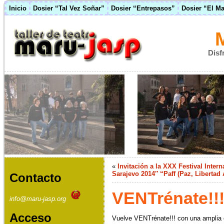
Inicio
Dosier “Tal Vez Soñar”
Dosier “Entrepasos”
Dosier “El M
Disf
«
Invitación a la XXX Festival Inter
Sarajevo 2014″ “Paff (Paz, Libertad 
Contacto
VENTrénate!!
info@maru-jasp.org
Acceso
Vuelve VENTrénate!!! con una amplia 