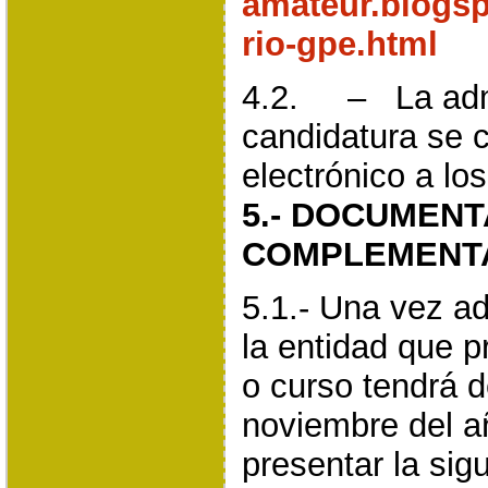
amateur.blogs
rio-gpe.html
4.2. – La admi
candidatura se 
electrónico a lo
5.- DOCUMENT
COMPLEMENTA
5.1.- Una vez ad
la entidad que 
o curso tendrá d
noviembre del a
presentar la si