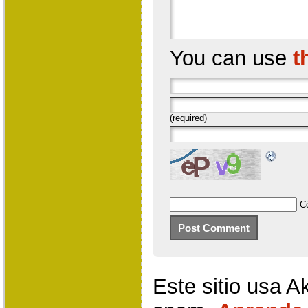
You can use
t
(required)
C
Este sitio usa A