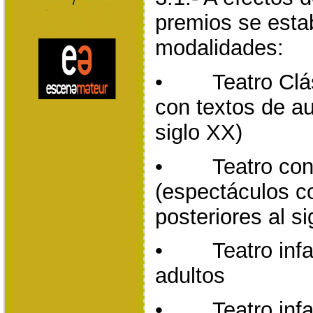
premios se esta
modalidades:
• Teatro Clási
con textos de au
siglo XX)
• Teatro con
(espectáculos c
posteriores al s
• Teatro infant
adultos
• Teatro infant