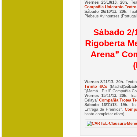
Viernes 25/10/13. 20h.
Teat
Compañía Unicornio Teatro
Sábado 26/10/13. 20h.
Teat
Plebeus Avintenses (Portugal
Sábado 2/1
Rigoberta M
Arena”
Com
Viernes 8/11/13. 20h.
Teatro
Tirinto &Co
(Madrid)
Sábado
“¡Mamá…Pis!!” Compañía Coro
Viernes 15/11/13. 20h.
Teat
Celaya”
Compañía Trotea Te
Sábado 16/11/13. 19h.
Tea
Entrega de Premios”.
Compa
hasta completar aforo)