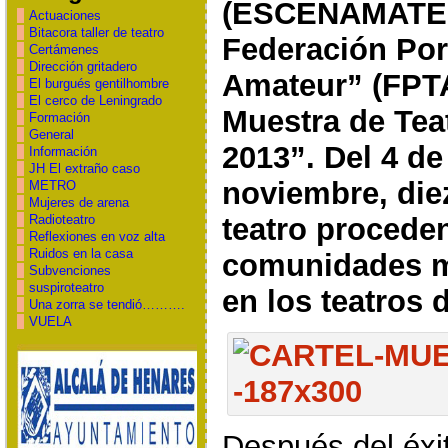
(ESCENAMATEU
Actuaciones
Bitacora taller de teatro
Federación Por
Certámenes
Dirección gritadero
Amateur” (FPTA)
El burgués gentilhombre
El cerco de Leningrado
Muestra de Tea
Formación
General
2013”. Del 4 de
Información
JH El extraño caso
noviembre, die
METRO
Mujeres de arena
teatro proceden
Radioteatro
Reflexiones en voz alta
Ruidos en la casa
comunidades m
Subvenciones
suspiroteatro
en los teatros 
Una zorra se tendió……….
VUELA
Después del éxit