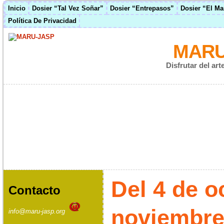
Inicio
Dosier “Tal Vez Soñar”
Dosier “Entrepasos”
Dosier “El M
Política De Privacidad
MARU
Disfrutar del ar
Del 4 de o
Contacto
noviembre.
info@maru-jasp.org