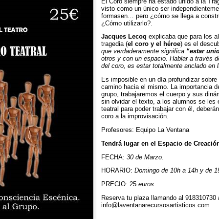
El Coro siempre ha estado unido a la Tra
visto como un único ser independienteme
formasen… pero ¿cómo se llega a constru
¿Cómo utilizarlo?.
Jacques Lecoq
explicaba que para los al
tragedia (
el coro y el héroe
) es el descu
que verdaderamente significa
“estar uni
otros y con un espacio. Hablar a través 
del coro, es estar totalmente anclado en 
Es imposible en un día profundizar sobre e
camino hacia el mismo. La importancia del
grupo, trabajaremos el cuerpo y sus dinám
sin olvidar el texto, a los alumnos se le
teatral para poder trabajar con él, deberá
coro a la improvisación.
Profesores: Equipo La Ventana
Tendrá lugar en el Espacio de Creació
FECHA:
30 de Marzo.
HORARIO:
Domingo de 10h a 14h y de 1
PRECIO: 25
euros.
Reserva tu plaza llamando al 918310730 
info@laventanarecursosartisticos.com