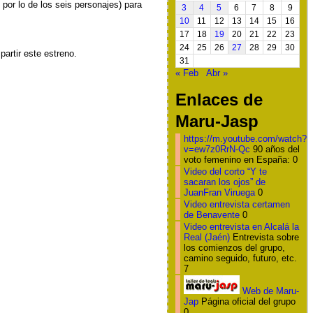
por lo de los seis personajes) para
3
4
5
6
7
8
9
10
11
12
13
14
15
16
17
18
19
20
21
22
23
24
25
26
27
28
29
30
artir este estreno.
31
« Feb
Abr »
Enlaces de
Maru-Jasp
https://m.youtube.com/watch?
v=ew7z0RrN-Qc
90 años del
voto femenino en España: 0
Video del corto “Y te
sacaran los ojos” de
JuanFran Viruega
0
Video entrevista certamen
de Benavente
0
Video entrevista en Alcalá la
Real (Jaén)
Entrevista sobre
los comienzos del grupo,
camino seguido, futuro, etc.
7
Web de Maru-
Jap
Página oficial del grupo
0