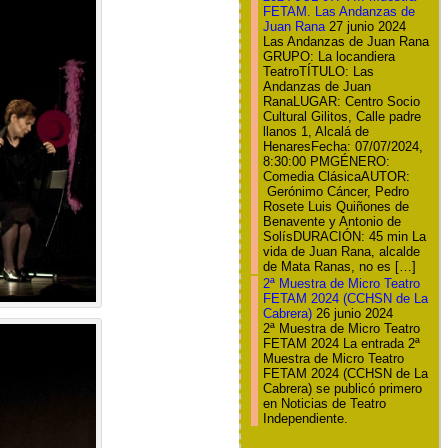
FETAM. Las Andanzas de
Juan Rana
27 junio 2024
Las Andanzas de Juan Rana
GRUPO: La locandiera
TeatroTÍTULO: Las
Andanzas de Juan
RanaLUGAR: Centro Socio
Cultural Gilitos, Calle padre
llanos 1, Alcalá de
HenaresFecha: 07/07/2024,
8:30:00 PMGÉNERO:
Comedia ClásicaAUTOR:
Gerónimo Cáncer, Pedro
Rosete Luis Quiñones de
Benavente y Antonio de
SolísDURACIÓN: 45 min La
vida de Juan Rana, alcalde
de Mata Ranas, no es […]
2ª Muestra de Micro Teatro
FETAM 2024 (CCHSN de La
Cabrera)
26 junio 2024
2ª Muestra de Micro Teatro
FETAM 2024 La entrada 2ª
Muestra de Micro Teatro
FETAM 2024 (CCHSN de La
Cabrera) se publicó primero
en Noticias de Teatro
Independiente.