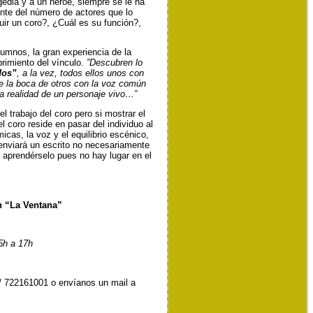
gedia y a un héroe, siempre se le ha
nte del número de actores que lo
ir un coro?, ¿Cuál es su función?,
umnos, la gran experiencia de la
brimiento del vínculo.
”Descubren lo
dos”
, a la vez, todos ellos unos con
de la boca de otros con la voz común
la realidad de un personaje vivo…”
l trabajo del coro pero si mostrar el
 coro reside en pasar del individuo al
icas, la voz y el equilibrio escénico,
s enviará un escrito no necesariamente
n aprendérselo pues no hay lugar en el
n “La Ventana”
5h a 17h
/ 722161001 o envíanos un mail a