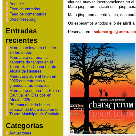
algunas nuevas incorporaciones en el r
Acceder
Maru-jasp. Terminación en –jāsp, para 
Feed de entradas
Feed de comentarios
Maru-jāsp, con acento latino, con cará
WordPress.org
Os esperamos a todos el
5 de abril a
Entradas
Reservas en :
salamxirgu@usmr.cco
recientes
Maru-Jasp levanta el telón
en las ondas
Maru-Jasp estrena La
cantante de tangos en el
Teatro Salón Cervantes de
Alcalá de Henares
Maru-Jasp abre el telón en
2026 con estrenos y
grandes citas teatrales
Maru-Jasp estena “La Reina
Cautiva” en Clásicos en
Alcalá 2025
“El manual de la buena
esposa” de Maru-Jasp en el
Teatro Municipal de Coslada
Categorías
Actuaciones