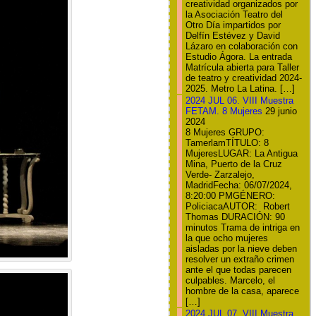
creatividad organizados por
la Asociación Teatro del
Otro Día impartidos por
Delfín Estévez y David
Lázaro en colaboración con
Estudio Ágora. La entrada
Matrícula abierta para Taller
de teatro y creatividad 2024-
2025. Metro La Latina. […]
2024 JUL 06. VIII Muestra
FETAM. 8 Mujeres
29 junio
2024
8 Mujeres GRUPO:
TamerlamTÍTULO: 8
MujeresLUGAR: La Antigua
Mina, Puerto de la Cruz
Verde- Zarzalejo,
MadridFecha: 06/07/2024,
8:20:00 PMGÉNERO:
PoliciacaAUTOR: Robert
Thomas DURACIÓN: 90
minutos Trama de intriga en
la que ocho mujeres
aisladas por la nieve deben
resolver un extraño crimen
ante el que todas parecen
culpables. Marcelo, el
hombre de la casa, aparece
[…]
2024 JUL 07. VIII Muestra