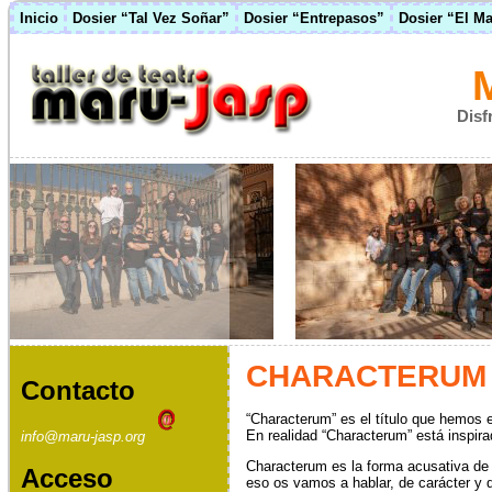
Inicio
Dosier “Tal Vez Soñar”
Dosier “Entrepasos”
Dosier “El M
Disf
CHARACTERUM
Contacto
“Characterum” es el título que hemos 
En realidad “Characterum” está inspira
info@maru-jasp.org
Characterum es la forma acusativa de l
Acceso
eso os vamos a hablar, de carácter y 