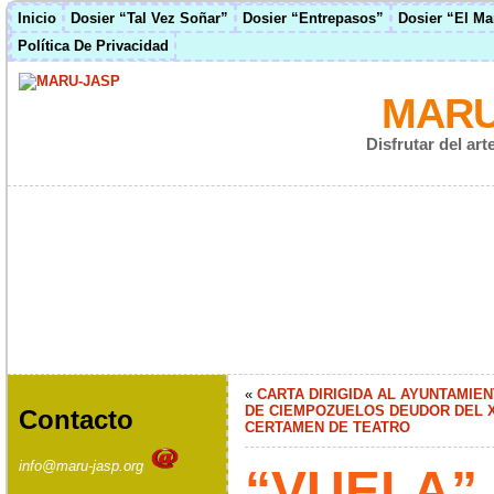
Inicio
Dosier “Tal Vez Soñar”
Dosier “Entrepasos”
Dosier “El M
Política De Privacidad
MARU
Disfrutar del ar
«
CARTA DIRIGIDA AL AYUNTAMIE
DE CIEMPOZUELOS DEUDOR DEL X
Contacto
CERTAMEN DE TEATRO
info@maru-jasp.org
“VUELA” 