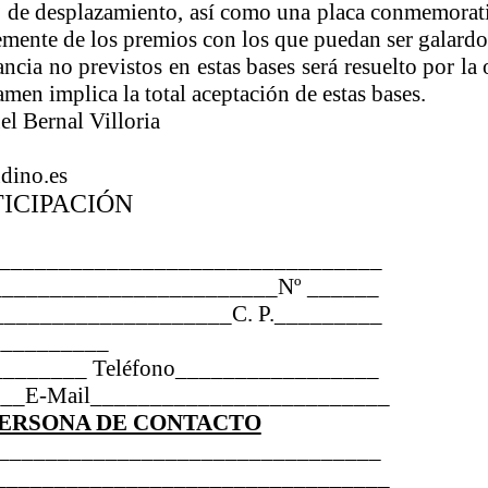
o
de desplazamiento, así como una placa conmemorati
emente de los premios con los que puedan ser galard
ncia no previstos en estas bases será resuelto por la
amen implica la total aceptación de estas bases.
el Bernal Villoria
dino.es
TICIPACIÓN
________________________________
­­­­­­­­­­­­­______________________Nº ______
____________________C. P._________
__________
_________ Teléfono_________________
__E-Mail_________________________
PERSONA DE CONTACTO
__________________________________
__________________________________