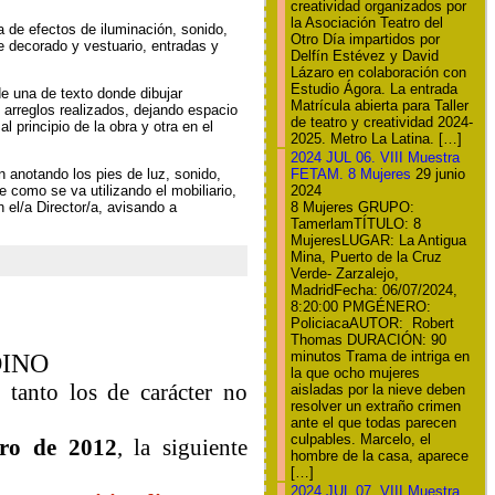
creatividad organizados por
la Asociación Teatro del
a de efectos de iluminación, sonido,
Otro Día impartidos por
e decorado y vestuario, entradas y
Delfín Estévez y David
Lázaro en colaboración con
Estudio Ágora. La entrada
de una de texto donde dibujar
Matrícula abierta para Taller
 arreglos realizados, dejando espacio
de teatro y creatividad 2024-
 principio de la obra y otra en el
2025. Metro La Latina. […]
2024 JUL 06. VIII Muestra
 anotando los pies de luz, sonido,
FETAM. 8 Mujeres
29 junio
como se va utilizando el mobiliario,
2024
n el/a Director/a, avisando a
8 Mujeres GRUPO:
TamerlamTÍTULO: 8
MujeresLUGAR: La Antigua
Mina, Puerto de la Cruz
Verde- Zarzalejo,
MadridFecha: 06/07/2024,
8:20:00 PMGÉNERO:
PoliciacaAUTOR: Robert
Thomas DURACIÓN: 90
minutos Trama de intriga en
DINO
la que ocho mujeres
 tanto los de carácter no
aisladas por la nieve deben
resolver un extraño crimen
ante el que todas parecen
culpables. Marcelo, el
ero de 2012
, la siguiente
hombre de la casa, aparece
[…]
2024 JUL 07. VIII Muestra