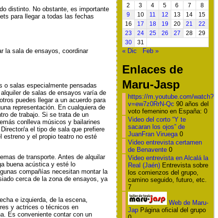
2
3
4
5
6
7
8
o distinto. No obstante, es importante
9
10
11
12
13
14
15
ts para llegar a todas las fechas
16
17
18
19
20
21
22
23
24
25
26
27
28
29
30
31
r la sala de ensayos, coordinar
« Dic
Feb »
Enlaces de
Maru-Jasp
las o salas especialmente pensadas
alquiler de salas de ensayos varía de
https://m.youtube.com/watch?
 otros puedes llegar a un acuerdo para
v=ew7z0RrN-Qc
90 años del
una representación. En cualquiera de
voto femenino en España: 0
ro de trabajo. Si se trata de un
Video del corto “Y te
demás conlleva músicos y bailarines
sacaran los ojos” de
ector/a el tipo de sala que prefiere
JuanFran Viruega
0
 estreno y el propio teatro no esté
Video entrevista certamen
de Benavente
0
lemas de transporte. Antes de alquilar
Video entrevista en Alcalá la
ga buena acústica y esté lo
Real (Jaén)
Entrevista sobre
 algunas compañías necesitan montar la
los comienzos del grupo,
siado cerca de la zona de ensayos, ya
camino seguido, futuro, etc.
7
recha e izquierda, de la escena,
Web de Maru-
res y actrices o técnicos en
Jap
Página oficial del grupo
na. Es conveniente contar con un
0