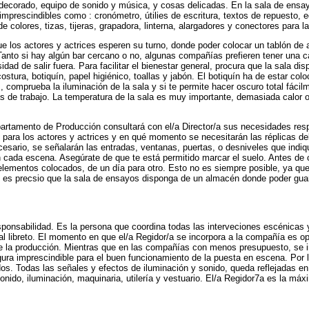
decorado, equipo de sonido y música, y cosas delicadas. En la sala de ensa
imprescindibles como : cronómetro, útilies de escritura, textos de repuesto, 
e colores, tizas, tijeras, grapadora, linterna, alargadores y conectores para la
 los actores y actrices esperen su turno, donde poder colocar un tablón de 
o. Tanto si hay algún bar cercano o no, algunas compañías prefieren tener una c
ad de salir fuera. Para facilitar el bienestar general, procura que la sala dis
costura, botiquín, papel higiénico, toallas y jabón. El botiquín ha de estar col
comprueba la iluminación de la sala y si te permite hacer oscuro total fáci
as de trabajo. La temperatura de la sala es muy importante, demasiada calor 
rtamento de Producción consultará con el/a Director/a sus necesidades resp
para los actores y actrices y en qué momento se necesitarán las réplicas del 
cesario, se señalarán las entradas, ventanas, puertas, o desniveles que indiq
 cada escena. Asegúrate de que te está permitido marcar el suelo. Antes de c
lementos colocados, de un día para otro. Esto no es siempre posible, ya que 
es precsio que la sala de ensayos disponga de un almacén donde poder guard
sponsabilidad. Es la persona que coordina todas las interveciones escénicas
al libreto. El momento en que el/a Regidor/a se incorpora a la compañía es o
 de la producción. Mientras que en las compañías con menos presupuesto, se 
gura imprescindible para el buen funcionamiento de la puesta en escena. Por 
os. Todas las señales y efectos de iluminación y sonido, queda reflejadas en 
sonido, iluminación, maquinaria, utilería y vestuario. El/a Regidor7a es la má