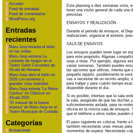
Acceder
Este planning a diez semanas vista, es
Feed de entradas
tener una visión general de cada una 
Feed de comentarios
previstas.
WordPress.org
ENSAYOS Y REALIZACIÓN
Entradas
Durante el periodo de ensayos, el Dep
realizacines, organizar el estreno, preve
recientes
SALA DE ENSAYOS
Maru-Jasp levanta el telón
en las ondas
Los ensayos pueden tener lugar en esp
Maru-Jasp estrena La
para este propósito. Algunas compañía
cantante de tangos en el
unas a otras. Por ejemplo, algunos est
Teatro Salón Cervantes de
varias semanas. También puedes ensaya
Alcalá de Henares
las opciones que utilices, intenta que 
pequeño reparto, posiblemente te será
Maru-Jasp abre el telón en
vas a necesitar de un recinto amplio,
2026 con estrenos y
para trabjar y para cuánto tiempo exac
grandes citas teatrales
disponible durante el día.
Maru-Jasp estena “La Reina
Cautiva” en Clásicos en
Si es posible, intentas que la sala est
Alcalá 2025
la sala, asegúrate de que las duchas 
“El manual de la buena
suficientemente aislada, para no moles
esposa” de Maru-Jasp en el
oficina en la misma sala de ensayos. 
Teatro Municipal de Coslada
que el teléfono u otros ruidos pueden d
Categorías
El paso siguiente es colocar, frente a
también necesitarás unas mesas para co
Actuaciones
momentos de espera. Necesitarás colg