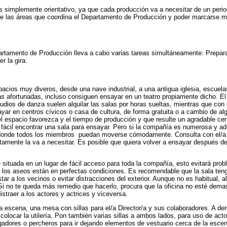
 simplemente orientativo, ya que cada producción va a necesitar de un period
de las áreas que coordina el Departamento de Producción y poder marcarse me
artamento de Producción lleva a cabo varias tareas simultáneamente: Prepara
r la gira.
acios muy diveros, desde una nave industrial, a una antigua iglesia, escue
s afortunadas, incluso consiguen ensayar en un teatro propiamente dicho. El 
udios de danza suelen alquilar las salas por horas sueltas, mientras que con
r en centros cívicos o casa de cultura, de forma gratuita o a cambio de alg
el espacio favorezca y el tiempo de producción y que resulte un agradable cent
 fácil encontrar una sala para ensayar. Pero si la compañía es numerosa y a
 donde todos los miembros puedan moverse cómodamente. Consulta con el/a Dir
tamente la va a necesitar. Es posible que quiera volver a ensayar después del
é situada en un lugar de fácil acceso para toda la compañía, esto evitará prob
y los aseos están en perfectas condiciones. Es recomendable que la sala ten
tar a los vecinos o evitar distracciones del exterior. Aunque no es habitual,
Si no te queda más remedio que hacerlo, procura que la oficina no esté dema
istraer a los actores y actrices y viceversa.
 la escena, una mesa con sillas para el/a Director/a y sus colaboradores. A de
locar la utilería. Pon también varias sillas a ambos lados, para uso de acto
adores o percheros para ir dejando elementos de vestuario cerca de la esce