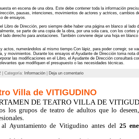
la puesta en escena de una obra. Este debe contener toda la información precis
irección, pausas, intenciones, movimientos de actores y actrices, cambios d
so de ensayos.
el Libro de Dirección, pero siempre debe haber una página en blanco al lado 
mente, se parte de una copia de la obra, por una sola cara, con los cortes y
l lado derecho para anotaciones. También conviene dejar una hoja en blanco al
y actos, numerándolos al mismo tiempo.Con lápiz, para poder corregir, se van
, y movimientos. Durante los ensayos el Ayudante de Dirección toma nota de 
ncorporar las modificaciones en el Libro, el Ayudante de Dirección consultará co
elevantes que modifiquen el presupuesto o las necesidades técnicas.
2 | Categoría:
Información
|
Deja un comentario
tro Villa de VITIGUDINO
RTAMEN DE TEATRO VILLA DE VITIGU
dos los grupos de teatro de adultos que lo deseen,
sionales.
 al Ayuntamiento de Vitigudino antes del
25
en