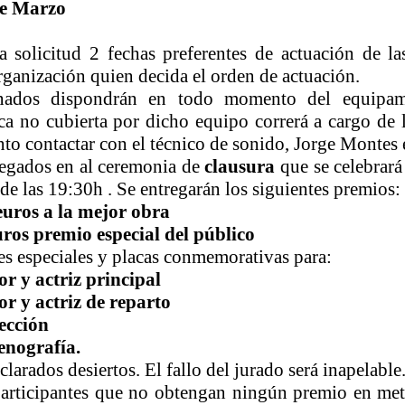
de Marzo
 solicitud 2 fechas preferentes de actuación de la
rganización quien decida el orden de actuación.
nados dispondrán en todo momento del equipamie
ca no cubierta por dicho equipo correrá a cargo de l
nto contactar con el técnico de sonido, Jorge Montes
regados en al ceremonia de
clausura
que se celebrará
r de las 19:30h . Se entregarán los siguientes premios:
euros a la mejor obra
uros premio especial del público
 especiales y placas conmemorativas para:
r y actriz principal
r y actriz de reparto
ección
enografía.
larados desiertos. El fallo del jurado será inapelable
participantes que no obtengan ningún premio en met