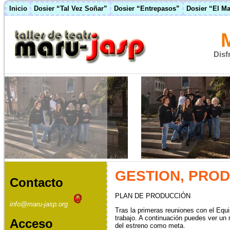
Inicio
Dosier “Tal Vez Soñar”
Dosier “Entrepasos”
Dosier “El M
Disf
GESTION, PRO
Contacto
PLAN DE PRODUCCIÓN
info@maru-jasp.org
Tras la primeras reuniones con el Equi
trabajo. A continuación puedes ver un
Acceso
del estreno como meta.