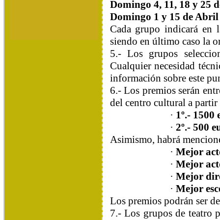
Domingo 4, 11, 18 y 25 
Domingo 1 y 15 de Abril
Cada grupo indicará en la
siendo en último caso la o
5.- Los grupos seleccio
Cualquier necesidad técni
información sobre este pu
6.- Los premios serán ent
del centro cultural a parti
·
1º.- 1500 
·
2º.- 500 e
Asimismo, habrá menciones
·
Mejor acto
·
Mejor acto
·
Mejor dir
·
Mejor esc
Los premios podrán ser dec
7.- Los grupos de teatro 