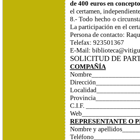
de 400 euros en concept
el certamen, independient
8.- Todo hecho o circunsta
La participación en el cert
Persona de contacto: Raqu
Telefax: 923501367
E-Mail: biblioteca@vitigu
SOLICITUD DE PAR
COMPAÑÍA
Nombre______________
Dirección______________­­­­
Localidad____________
Provincia____________
C.I.F. ______________
Web_________________
REPRESENTANTE O 
Nombre y apellidos___
Teléfono____________