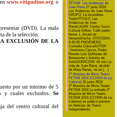
 en
www.vitigudino.org
o
FETAM. Las Andanzas de
Juan Rana
27 junio 2024
Las Andanzas de Juan Rana
GRUPO: La locandiera
TeatroTÍTULO: Las
Andanzas de Juan
RanaLUGAR: Centro Socio
epresentar (DVD). La mala
Cultural Gilitos, Calle padre
ta de la selección.
llanos 1, Alcalá de
HenaresFecha: 07/07/2024,
A EXCLUSIÓN DE LA
8:30:00 PMGÉNERO:
Comedia ClásicaAUTOR:
Gerónimo Cáncer, Pedro
Rosete Luis Quiñones de
Benavente y Antonio de
SolísDURACIÓN: 45 min La
vida de Juan Rana, alcalde
de Mata Ranas, no es […]
2ª Muestra de Micro Teatro
FETAM 2024 (CCHSN de La
Cabrera)
26 junio 2024
puesto por un mínimo de 5
2ª Muestra de Micro Teatro
FETAM 2024 La entrada 2ª
s y cuales excluidos.
Se
Muestra de Micro Teatro
FETAM 2024 (CCHSN de La
Cabrera) se publicó primero
ja del centro cultural del
en Noticias de Teatro
Independiente.