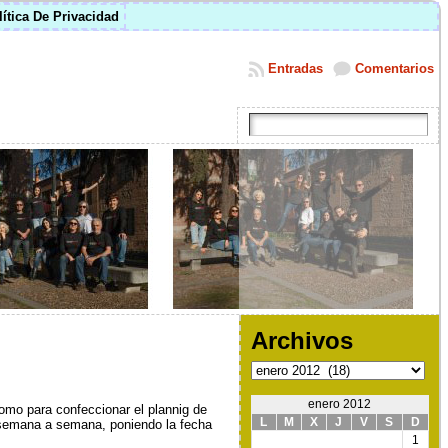
lítica De Privacidad
Entradas
Comentarios
Archivos
Archivos
enero 2012
como para confeccionar el plannig de
L
M
X
J
V
S
D
r semana a semana, poniendo la fecha
1