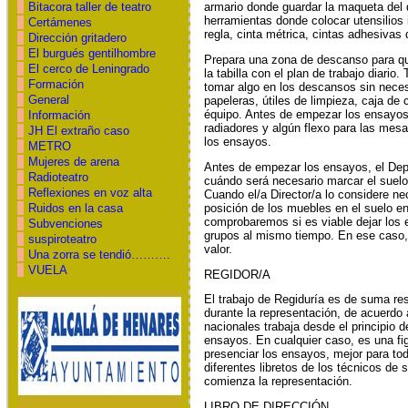
Bitacora taller de teatro
armario donde guardar la maqueta del 
herramientas donde colocar utensilios 
Certámenes
regla, cinta métrica, cintas adhesivas d
Dirección gritadero
El burgués gentilhombre
Prepara una zona de descanso para que
El cerco de Leningrado
la tabilla con el plan de trabajo diari
Formación
tomar algo en los descansos sin necesid
General
papeleras, útiles de limpieza, caja de 
équipo. Antes de empezar los ensayos, 
Información
radiadores y algún flexo para las mes
JH El extraño caso
los ensayos.
METRO
Mujeres de arena
Antes de empezar los ensayos, el Depa
Radioteatro
cuándo será necesario marcar el suelo 
Reflexiones en voz alta
Cuando el/a Director/a lo considere ne
posición de los muebles en el suelo en
Ruidos en la casa
comprobaremos si es viable dejar los e
Subvenciones
grupos al mismo tiempo. En ese caso, 
suspiroteatro
valor.
Una zorra se tendió……….
VUELA
REGIDOR/A
El trabajo de Regiduría es de suma re
durante la representación, de acuerdo 
nacionales trabaja desde el principio
ensayos. En cualquier caso, es una fi
presenciar los ensayos, mejor para tod
diferentes libretos de los técnicos de 
comienza la representación.
LIBRO DE DIRECCIÓN