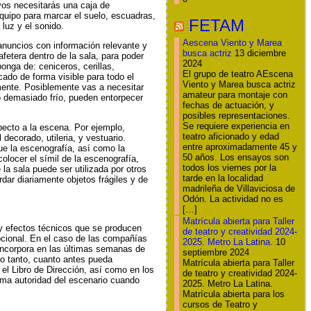
yos necesitarás una caja de
equipo para marcar el suelo, escuadras,
FETAM
 luz y el sonido.
Aescena Viento y Marea
anuncios con información relevante y
busca actriz
13 diciembre
afetera dentro de la sala, para poder
2024
ponga de: ceniceros, cerillas,
El grupo de teatro AEscena
ocado de forma visible para todo el
Viento y Marea busca actriz
lmente. Posiblemente vas a necesitar
amateur para montaje con
o demasiado frío, pueden entorpecer
fechas de actuación, y
posibles representaciones.
Se requiere experiencia en
ecto a la escena. Por ejemplo,
teatro aficionado y edad
decorado, utileria, y vestuario.
entre aproximadamente 45 y
ue la escenografía, así como la
50 años. Los ensayos son
olocer el símil de la escenografía,
todos los viernes por la
la sala puede ser utilizada por otros
tarde en la localidad
ar diariamente objetos frágiles y de
madrileña de Villaviciosa de
Odón. La actividad no es
[…]
Matrícula abierta para Taller
 y efectos técnicos que se producen
de teatro y creatividad 2024-
pcional. En el caso de las compañías
2025. Metro La Latina.
10
incorpora en las últimas semanas de
septiembre 2024
lo tanto, cuanto antes pueda
Matrícula abierta para Taller
el Libro de Dirección, así como en los
de teatro y creatividad 2024-
xima autoridad del escenario cuando
2025. Metro La Latina.
Matrícula abierta para los
cursos de Teatro y