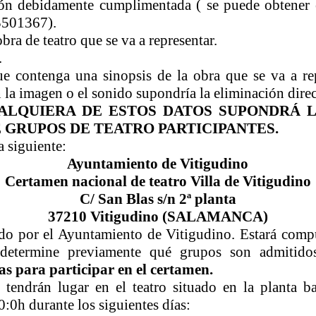
ción debidamente cumplimentada ( se puede obtener
23501367).
bra de teatro que se va a representar.
.
ue contenga una sinopsis de la obra que se va a r
n la imagen o el sonido supondría la eliminación direc
LQUIERA DE ESTOS DATOS SUPONDRÁ L
 GRUPOS DE TEATRO PARTICIPANTES.
a siguiente:
Ayuntamiento de Vitigudino
Certamen nacional de teatro Villa de Vitigudino
C/ San Blas s/n 2ª planta
37210 Vitigudino (SALAMANCA)
nado por el Ayuntamiento de Vitigudino. Estará com
 determine previamente qué grupos son admitido
s para participar en el certamen.
 tendrán lugar en el teatro situado en la planta ba
0:0h durante los siguientes días: