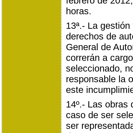
febrero de 2012,
horas.
13ª.- La gestión
derechos de aut
General de Auto
correrán a carg
seleccionado, n
responsable la 
este incumplimi
14º.- Las obras 
caso de ser sel
ser representad