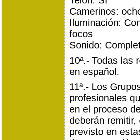
Telón: SI
Camerinos: och
Iluminación: Co
focos
Sonido: Comple
10ª.- Todas las 
en español.
11ª.- Los Grupo
profesionales q
en el proceso d
deberán remitir,
previsto en esta