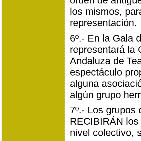
orden de antigü
los mismos, par
representación.
6º.- En la Gala 
representará la
Andaluza de Tea
espectáculo pro
alguna asociaci
algún grupo her
7º.- Los grupos
RECIBIRÁN los 
nivel colectivo, 