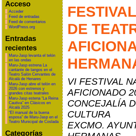
Acceso
FESTIVA
Acceder
Feed de entradas
Feed de comentarios
DE TEAT
WordPress.org
Entradas
AFICION
recientes
Maru-Jasp levanta el telón
HERMANAS
en las ondas
Maru-Jasp estrena La
cantante de tangos en el
Teatro Salón Cervantes de
VI FESTIVAL 
Alcalá de Henares
Maru-Jasp abre el telón en
2026 con estrenos y
AFICIONADO 2
grandes citas teatrales
Maru-Jasp estena “La Reina
CONCEJALÍA D
Cautiva” en Clásicos en
Alcalá 2025
CULTURA
“El manual de la buena
esposa” de Maru-Jasp en el
Teatro Municipal de Coslada
EXCMO. AYUN
Categorías