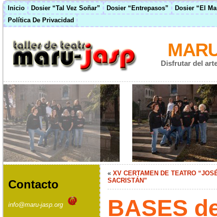
Inicio
Dosier “Tal Vez Soñar”
Dosier “Entrepasos”
Dosier “El M
Política De Privacidad
MARU
Disfrutar del ar
«
XV CERTAMEN DE TEATRO “JOS
SACRISTÁN”
Contacto
BASES de
info@maru-jasp.org