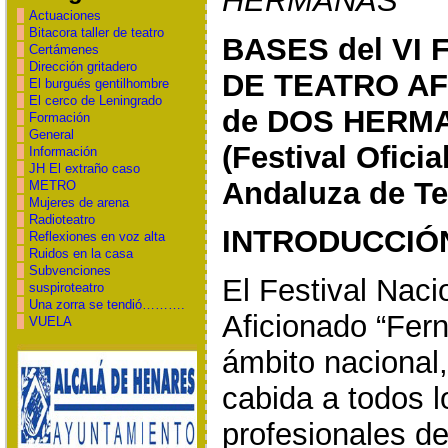
HERMANAS
Actuaciones
Bitacora taller de teatro
BASES del VI
Certámenes
Dirección gritadero
DE TEATRO A
El burgués gentilhombre
El cerco de Leningrado
de DOS HERMAN
Formación
General
(Festival Ofici
Información
JH El extraño caso
Andaluza de Te
METRO
Mujeres de arena
Radioteatro
INTRODUCCIÓ
Reflexiones en voz alta
Ruidos en la casa
Subvenciones
El Festival Naci
suspiroteatro
Una zorra se tendió……….
Aficionado “Fer
VUELA
ámbito nacional
cabida a todos l
profesionales de