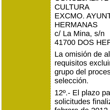
CULTURA
EXCMO. AYUN
HERMANAS
c/ La Mina, s/n
41700 DOS HER
La omisión de a
requisitos exclu
grupo del proce
selección.
12º.- El plazo p
solicitudes final