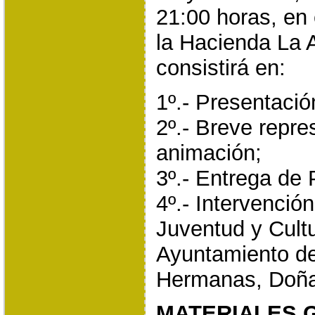
21:00 horas, en 
la Hacienda La 
consistirá en:
1º.- Presentació
2º.- Breve repre
animación;
3º.- Entrega de
4º.- Intervenció
Juventud y Cult
Ayuntamiento d
Hermanas, Doña
MATERIALES 