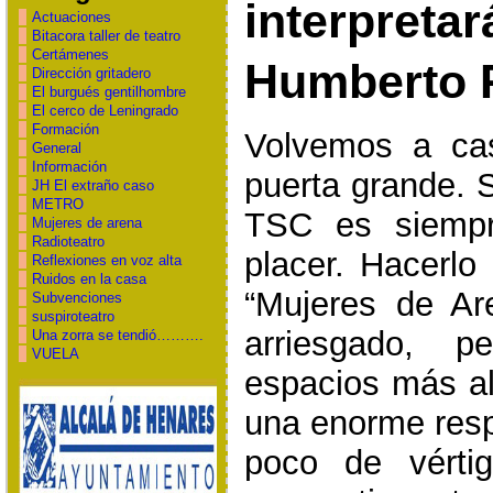
interpret
Actuaciones
Bitacora taller de teatro
Certámenes
Humberto 
Dirección gritadero
El burgués gentilhombre
El cerco de Leningrado
Formación
Volvemos a ca
General
Información
puerta grande. S
JH El extraño caso
METRO
TSC es siempr
Mujeres de arena
Radioteatro
placer. Hacerl
Reflexiones en voz alta
Ruidos en la casa
“Mujeres de Ar
Subvenciones
suspiroteatro
arriesgado, p
Una zorra se tendió……….
VUELA
espacios más al
una enorme resp
poco de vérti