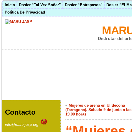
Inicio
Dosier “Tal Vez Soñar”
Dosier “Entrepasos”
Dosier “El M
Política De Privacidad
MARU
Disfrutar del ar
«
Mujeres de arena en Ulldecona
(Tarragona). Sábado 9 de junio a las
Contacto
19.00 horas
info@maru-jasp.org
“Mujeres 