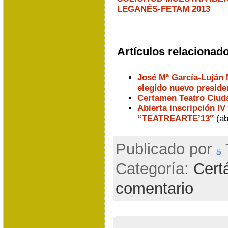
LEGANÉS-FETAM 2013
Artículos relacionad
José Mª García-Luján 
elegido nuevo preside
Certamen Teatro Ciud
Abierta inscripción IV
“TEATREARTE’13″
(ab
Publicado por
Categoría:
Cert
comentario