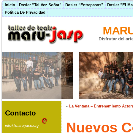
Inicio
Dosier “Tal Vez Soñar”
Dosier “Entrepasos”
Dosier “El M
Política De Privacidad
MARU
Disfrutar del ar
«
La Ventana – Entrenamiento Actor
Contacto
Nuevos C
info@maru-jasp.org