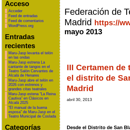
Acceso
Federación de T
Acceder
Feed de entradas
Madrid
https://w
Feed de comentarios
WordPress.org
mayo 2013
Entradas
recientes
Maru-Jasp levanta el telón
en las ondas
Maru-Jasp estrena La
III Certamen de
cantante de tangos en el
Teatro Salón Cervantes de
Alcalá de Henares
el distrito de S
Maru-Jasp abre el telón en
2026 con estrenos y
Madrid
grandes citas teatrales
Maru-Jasp estena “La Reina
Cautiva” en Clásicos en
abril 30, 2013
Alcalá 2025
“El manual de la buena
esposa” de Maru-Jasp en el
Teatro Municipal de Coslada
Categorías
Desde el Distrito de San Bla