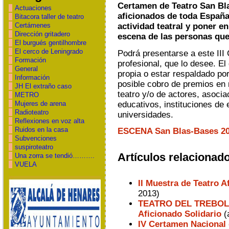
Certamen de Teatro San Bla
Actuaciones
aficionados de toda España
Bitacora taller de teatro
actividad teatral y poner en 
Certámenes
Dirección gritadero
escena de las personas que 
El burgués gentilhombre
El cerco de Leningrado
Podrá presentarse a este III 
Formación
profesional, que lo desee. El
General
propia o estar respaldado por
Información
posible cobro de premios en
JH El extraño caso
teatro y/o de actores, asoci
METRO
educativos, institu­ciones de 
Mujeres de arena
Radioteatro
universidades.
Reflexiones en voz alta
Ruidos en la casa
ESCENA San Blas-Bases 20
Subvenciones
suspiroteatro
Artículos relacionad
Una zorra se tendió……….
VUELA
II Muestra de Teatro 
2013)
TEATRO DEL TREBOL co
Aficionado Solidario
(
IV Certamen Nacional 