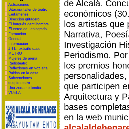
de Alcalá. Conc
Actuaciones
Bitacora taller de teatro
económicos (30.
Certámenes
Dirección gritadero
los artistas que
El burgués gentilhombre
El cerco de Leningrado
Narrativa, Poesí
Formación
General
Investigación Hi
Información
JH El extraño caso
Periodismo. Por
METRO
Mujeres de arena
los premios hono
Radioteatro
Reflexiones en voz alta
Ruidos en la casa
personalidades,
Subvenciones
suspiroteatro
que participen 
Una zorra se tendió……….
VUELA
Arquitectura y P
bases completas
en la web munici
alcalaldehenar