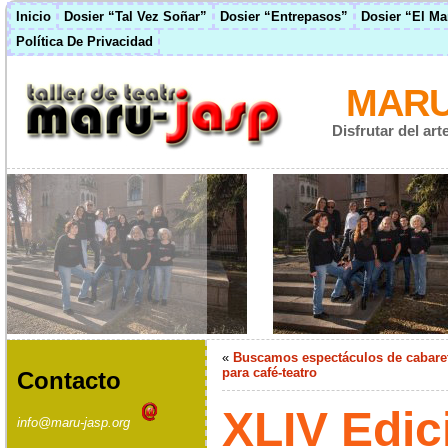
Inicio
Dosier “Tal Vez Soñar”
Dosier “Entrepasos”
Dosier “El M
Política De Privacidad
MARU
Disfrutar del ar
«
Buscamos espectáculos de cabare
para café-teatro
Contacto
XLIV Edic
info@maru-jasp.org