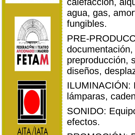
calefacción, alqu
agua, gas, amort
fungibles.
PRE-PRODUCCIÓ
documentación, 
preproducción, 
diseños, despla
ILUMINACIÓN: Fo
lámparas, cade
SONIDO: Equipo
efectos.