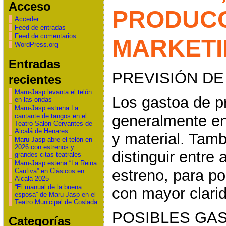
Acceso
PRODUCC
Acceder
Feed de entradas
Feed de comentarios
MARKETI
WordPress.org
Entradas
PREVISIÓN D
recientes
Maru-Jasp levanta el telón
Los gastoa de p
en las ondas
Maru-Jasp estrena La
generalmente en
cantante de tangos en el
Teatro Salón Cervantes de
Alcalá de Henares
y material. Tam
Maru-Jasp abre el telón en
2026 con estrenos y
distinguir entre
grandes citas teatrales
Maru-Jasp estena “La Reina
estreno, para po
Cautiva” en Clásicos en
Alcalá 2025
“El manual de la buena
con mayor clari
esposa” de Maru-Jasp en el
Teatro Municipal de Coslada
POSIBLES GA
Categorías