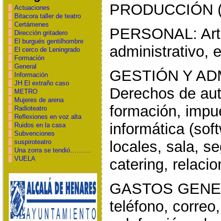
PRODUCCIÓN (
Actuaciones
Bitacora taller de teatro
Certámenes
PERSONAL: Artís
Dirección gritadero
El burgués gentilhombre
administrativo, 
El cerco de Leningrado
Formación
General
GESTIÓN Y AD
Información
JH El extraño caso
Derechos de aut
METRO
Mujeres de arena
formación, impue
Radioteatro
Reflexiones en voz alta
informática (sof
Ruidos en la casa
Subvenciones
locales, sala, s
suspiroteatro
Una zorra se tendió……….
VUELA
catering, relaci
GASTOS GENER
teléfono, correo