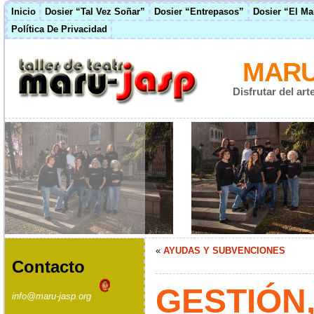
Inicio
Dosier “Tal Vez Soñar”
Dosier “Entrepasos”
Dosier “El M
Política De Privacidad
MARU
Disfrutar del ar
«
AYUDAS Y SUBVENCIONES
Contacto
GESTIÓN
info@maru-jasp.org