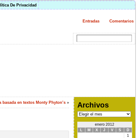
lítica De Privacidad
Entradas
Comentarios
basada en textos Monty Phyton’s
»
Archivos
Archivos
enero 2012
L
M
X
J
V
S
D
1