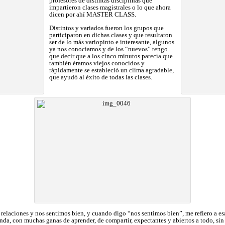
profesores de distintas disciplinas que
impartieron clases magistrales o lo que ahora
dicen por ahí MASTER CLASS.
Distintos y variados fueron los grupos que
participaron en dichas clases y que resultaron
ser de lo más variopinto e interesante, algunos
ya nos conocíamos y de los “nuevos” tengo
que decir que a los cinco minutos parecía que
también éramos viejos conocidos y
rápidamente se estableció un clima agradable,
que ayudó al éxito de todas las clases.
elaciones y nos sentimos bien, y cuando digo “nos sentimos bien”, me refiero a e
nda, con muchas ganas de aprender, de compartir, expectantes y abiertos a todo, sin