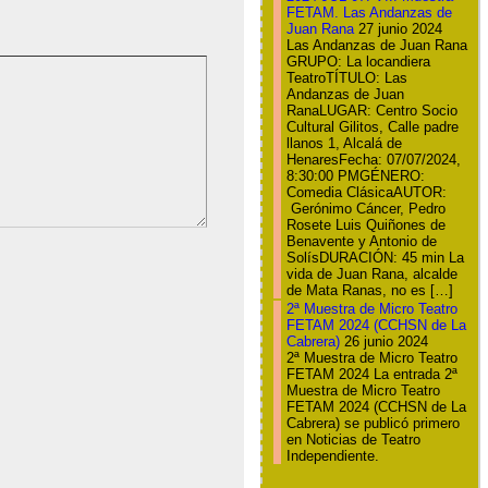
FETAM. Las Andanzas de
Juan Rana
27 junio 2024
Las Andanzas de Juan Rana
GRUPO: La locandiera
TeatroTÍTULO: Las
Andanzas de Juan
RanaLUGAR: Centro Socio
Cultural Gilitos, Calle padre
llanos 1, Alcalá de
HenaresFecha: 07/07/2024,
8:30:00 PMGÉNERO:
Comedia ClásicaAUTOR:
Gerónimo Cáncer, Pedro
Rosete Luis Quiñones de
Benavente y Antonio de
SolísDURACIÓN: 45 min La
vida de Juan Rana, alcalde
de Mata Ranas, no es […]
2ª Muestra de Micro Teatro
FETAM 2024 (CCHSN de La
Cabrera)
26 junio 2024
2ª Muestra de Micro Teatro
FETAM 2024 La entrada 2ª
Muestra de Micro Teatro
FETAM 2024 (CCHSN de La
Cabrera) se publicó primero
en Noticias de Teatro
Independiente.