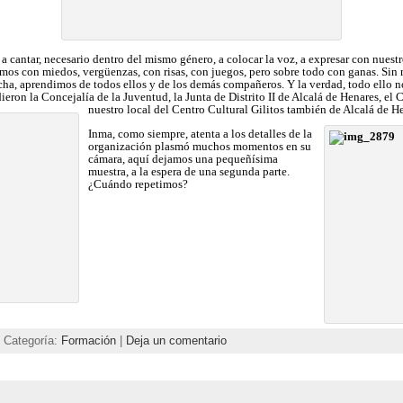
 cantar, necesario dentro del mismo género, a colocar la voz, a expresar con nuestr
s con miedos, vergüenzas, con risas, con juegos, pero sobre todo con ganas. Sin m
ha, aprendimos de todos ellos y de los demás compañeros. Y la verdad, todo ello n
eron la Concejalía de la Juventud, la Junta de Distrito II de Alcalá de Henares, el 
nuestro local del Centro Cultural Gilitos también de Alcalá de H
Inma, como siempre, atenta a los detalles de la
organización plasmó muchos momentos en su
cámara, aquí dejamos una pequeñísima
muestra, a la espera de una segunda parte.
¿Cuándo repetimos?
| Categoría:
Formación
|
Deja un comentario