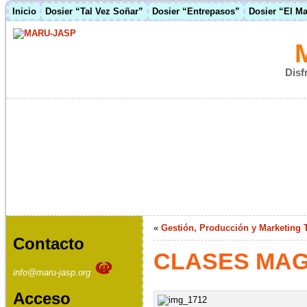
Inicio
Dosier “Tal Vez Soñar”
Dosier “Entrepasos”
Dosier “El M
Disf
«
Gestión, Producción y Marketing T
Contacto
CLASES MAG
info@maru-jasp.org
Acceso