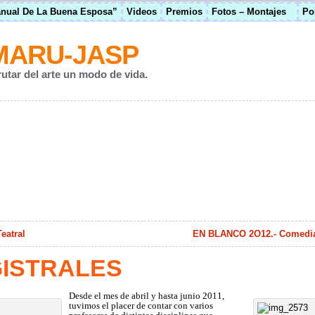
anual De La Buena Esposa”
Videos
Premios
Fotos – Montajes
Po
MARU-JASP
rutar del arte un modo de vida.
eatral
EN BLANCO 2O12.- Comedia 
ISTRALES
Desde el mes de abril y hasta junio 2011,
tuvimos el placer de contar con varios