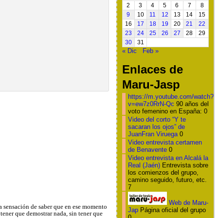
2
3
4
5
6
7
8
9
10
11
12
13
14
15
16
17
18
19
20
21
22
23
24
25
26
27
28
29
30
31
« Dic
Feb »
Enlaces de
Maru-Jasp
https://m.youtube.com/watch?
v=ew7z0RrN-Qc
90 años del
voto femenino en España: 0
Video del corto “Y te
sacaran los ojos” de
JuanFran Viruega
0
Video entrevista certamen
de Benavente
0
Video entrevista en Alcalá la
Real (Jaén)
Entrevista sobre
los comienzos del grupo,
camino seguido, futuro, etc.
7
Web de Maru-
sa sensación de saber que en ese momento
Jap
Página oficial del grupo
 tener que demostrar nada, sin tener que
0