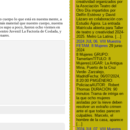
creatividad organizados por
la Asociación Teatro del
Otro Día impartidos por
Delfín Estévez y David
Lázaro en colaboración con
o cuerpo lo que está en nuestra mente, a
ás material que nuestro cuerpo, nuestra
Estudio Ágora. La entrada
os supo a poco, fueron ocho viernes en
Matrícula abierta para Taller
Centro Juvenil La Factoría de Coslada, y
de teatro y creatividad 2024-
enares.
2025. Metro La Latina. […]
2024 JUL 06. VIII Muestra
FETAM. 8 Mujeres
29 junio
2024
8 Mujeres GRUPO:
TamerlamTÍTULO: 8
MujeresLUGAR: La Antigua
Mina, Puerto de la Cruz
Verde- Zarzalejo,
MadridFecha: 06/07/2024,
8:20:00 PMGÉNERO:
PoliciacaAUTOR: Robert
Thomas DURACIÓN: 90
minutos Trama de intriga en
la que ocho mujeres
aisladas por la nieve deben
resolver un extraño crimen
ante el que todas parecen
culpables. Marcelo, el
hombre de la casa, aparece
[…]
2024 JUL 07. VIII Muestra