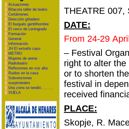
Actuaciones
THEATRE 007, 
Bitacora taller de teatro
Certámenes
Dirección gritadero
DATE
:
El burgués gentilhombre
El cerco de Leningrado
Formación
From 24-29
Apri
General
Información
JH El extraño caso
– Festival Organ
METRO
Mujeres de arena
right to alter the
Radioteatro
Reflexiones en voz alta
or to shorten the
Ruidos en la casa
Subvenciones
festival in depe
suspiroteatro
Una zorra se tendió……….
received financi
VUELA
PLACE
:
Skopje, R. Mac