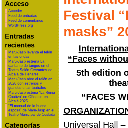
Acceso
Festival 
Acceder
Feed de entradas
Feed de comentarios
WordPress.org
masks” 2
Entradas
recientes
Internationa
Maru-Jasp levanta el telón
“Faces withou
en las ondas
Maru-Jasp estrena La
cantante de tangos en el
5th
edition o
Teatro Salón Cervantes de
Alcalá de Henares
Maru-Jasp abre el telón en
thea
2026 con estrenos y
grandes citas teatrales
Maru-Jasp estena “La Reina
“FACES W
Cautiva” en Clásicos en
Alcalá 2025
“El manual de la buena
ORGANIZATIO
esposa” de Maru-Jasp en el
Teatro Municipal de Coslada
Universal Hall 
Categorías