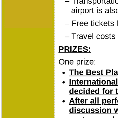
–
Transportati
airport is als
–
Free tickets 
–
Travel costs 
PRIZES
:
One prize:
The Best Pl
Internationa
decided for 
After all pe
discussion w