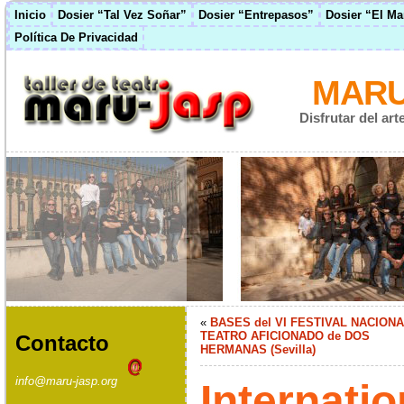
Inicio
Dosier “Tal Vez Soñar”
Dosier “Entrepasos”
Dosier “El M
Política De Privacidad
MARU
Disfrutar del ar
«
BASES del VI FESTIVAL NACION
TEATRO AFICIONADO de DOS
Contacto
HERMANAS (Sevilla)
info@maru-jasp.org
Internatio