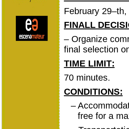
February 29
–
th
,
FINALL DECISI
– Organize comm
final selection o
TIME LIMIT
:
70
minutes
.
C
ONDITIONS
:
–
Accommodati
free for a 