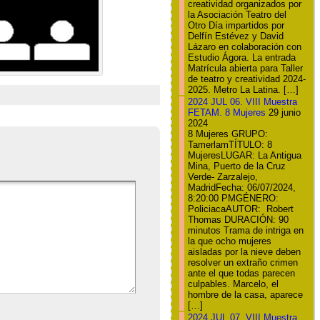
creatividad organizados por
la Asociación Teatro del
Otro Día impartidos por
Delfín Estévez y David
Lázaro en colaboración con
Estudio Ágora. La entrada
Matrícula abierta para Taller
de teatro y creatividad 2024-
2025. Metro La Latina. […]
2024 JUL 06. VIII Muestra
FETAM. 8 Mujeres
29 junio
2024
8 Mujeres GRUPO:
TamerlamTÍTULO: 8
MujeresLUGAR: La Antigua
Mina, Puerto de la Cruz
Verde- Zarzalejo,
MadridFecha: 06/07/2024,
8:20:00 PMGÉNERO:
PoliciacaAUTOR: Robert
Thomas DURACIÓN: 90
minutos Trama de intriga en
la que ocho mujeres
aisladas por la nieve deben
resolver un extraño crimen
ante el que todas parecen
culpables. Marcelo, el
hombre de la casa, aparece
[…]
2024 JUL 07. VIII Muestra