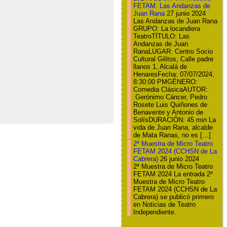
FETAM. Las Andanzas de
Juan Rana
27 junio 2024
Las Andanzas de Juan Rana
GRUPO: La locandiera
TeatroTÍTULO: Las
Andanzas de Juan
RanaLUGAR: Centro Socio
Cultural Gilitos, Calle padre
llanos 1, Alcalá de
HenaresFecha: 07/07/2024,
8:30:00 PMGÉNERO:
Comedia ClásicaAUTOR:
Gerónimo Cáncer, Pedro
Rosete Luis Quiñones de
Benavente y Antonio de
SolísDURACIÓN: 45 min La
vida de Juan Rana, alcalde
de Mata Ranas, no es […]
2ª Muestra de Micro Teatro
FETAM 2024 (CCHSN de La
Cabrera)
26 junio 2024
2ª Muestra de Micro Teatro
FETAM 2024 La entrada 2ª
Muestra de Micro Teatro
FETAM 2024 (CCHSN de La
Cabrera) se publicó primero
en Noticias de Teatro
Independiente.