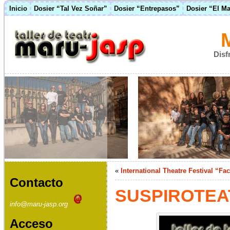
Inicio
Dosier “Tal Vez Soñar”
Dosier “Entrepasos”
Dosier “El M
Disf
«
International Theatre Festival “F
Contacto
SUSPIROTE
info@maru-jasp.org
Acceso