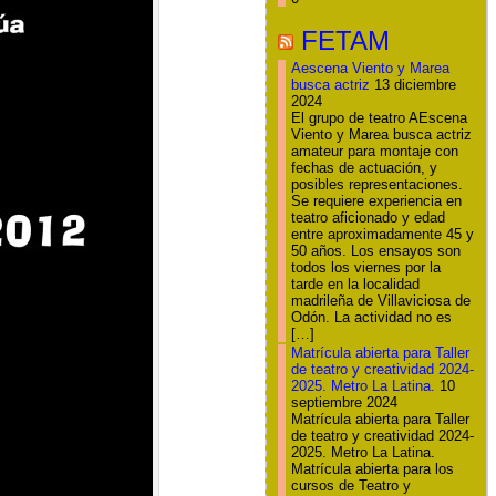
FETAM
Aescena Viento y Marea
busca actriz
13 diciembre
2024
El grupo de teatro AEscena
Viento y Marea busca actriz
amateur para montaje con
fechas de actuación, y
posibles representaciones.
Se requiere experiencia en
teatro aficionado y edad
entre aproximadamente 45 y
50 años. Los ensayos son
todos los viernes por la
tarde en la localidad
madrileña de Villaviciosa de
Odón. La actividad no es
[…]
Matrícula abierta para Taller
de teatro y creatividad 2024-
2025. Metro La Latina.
10
septiembre 2024
Matrícula abierta para Taller
de teatro y creatividad 2024-
2025. Metro La Latina.
Matrícula abierta para los
cursos de Teatro y