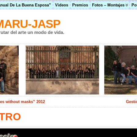
anual De La Buena Esposa”
Videos
Premios
Fotos – Montajes
Po
MARU-JASP
rutar del arte un modo de vida.
aces without masks” 2012
Gesti
ATRO