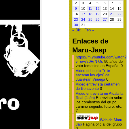
2
3
4
5
6
7
8
9
10
11
12
13
14
15
16
17
18
19
20
21
22
23
24
25
26
27
28
29
30
31
« Dic
Feb »
Enlaces de
Maru-Jasp
https://m.youtube.com/watch?
v=ew7z0RrN-Qc
90 años del
voto femenino en España: 0
Video del corto “Y te
sacaran los ojos” de
JuanFran Viruega
0
Video entrevista certamen
de Benavente
0
Video entrevista en Alcalá la
Real (Jaén)
Entrevista sobre
los comienzos del grupo,
camino seguido, futuro, etc.
7
Web de Maru-
Jap
Página oficial del grupo
0