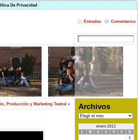
lítica De Privacidad
Entradas
Comentarios
ón, Producción y Marketing Teatral
»
Archivos
Archivos
enero 2012
L
M
X
J
V
S
D
1