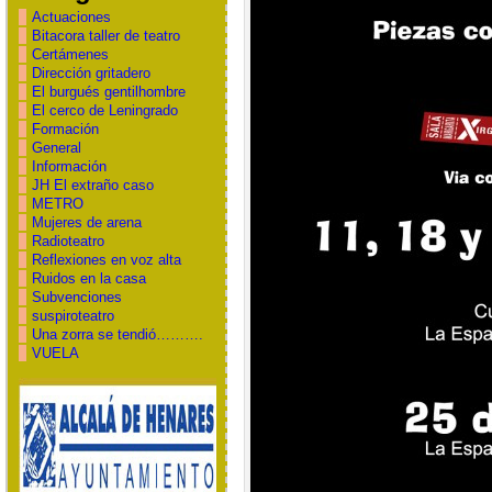
Actuaciones
Bitacora taller de teatro
Certámenes
Dirección gritadero
El burgués gentilhombre
El cerco de Leningrado
Formación
General
Información
JH El extraño caso
METRO
Mujeres de arena
Radioteatro
Reflexiones en voz alta
Ruidos en la casa
Subvenciones
suspiroteatro
Una zorra se tendió……….
VUELA