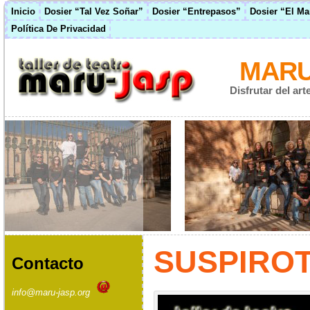
Inicio
Dosier “Tal Vez Soñar”
Dosier “Entrepasos”
Dosier “El M
Política De Privacidad
MARU
Disfrutar del ar
SUSPIRO
Contacto
info@maru-jasp.org